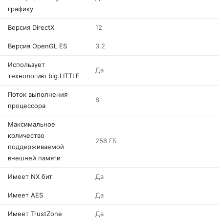
графику
Версия DirectX
12
Версия OpenGL ES
3.2
Использует
Да
технологию big.LITTLE
Поток выполнения
8
процессора
Максимальное
количество
256 ГБ
поддерживаемой
внешней памяти
Имеет NX бит
Да
Имеет AES
Да
Имеет TrustZone
Да