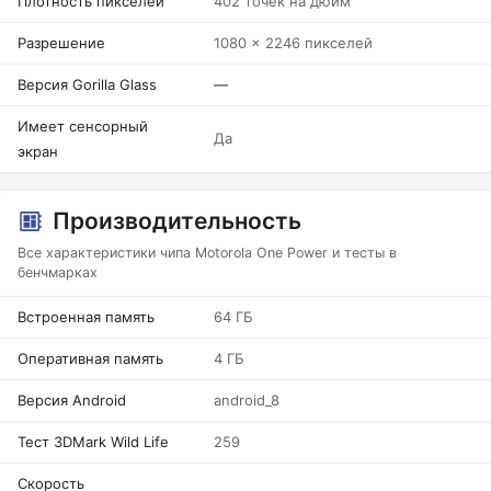
Плотность пикселей
402 точек на дюйм
Разрешение
1080 x 2246 пикселей
Версия Gorilla Glass
—
Имеет сенсорный
Да
экран
Производительность
Все характеристики чипа Motorola One Power и тесты в
бенчмарках
Встроенная память
64 ГБ
Оперативная память
4 ГБ
Версия Android
android_8
Тест 3DMark Wild Life
259
Скорость