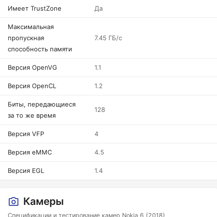
Имеет TrustZone
Да
Максимальная
пропускная
7.45 ГБ/с
способность памяти
Версия OpenVG
1.1
Версия OpenCL
1.2
Биты, передающиеся
128
за то же время
Версия VFP
4
Версия eMMC
4.5
Версия EGL
1.4
Камеры
Спецификации и тестирование камер Nokia 6 (2018)