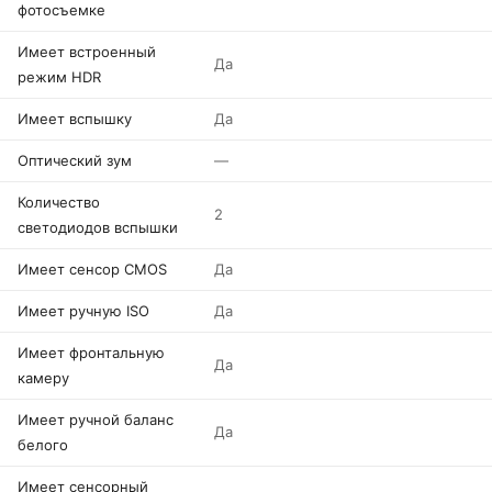
фотосъемке
Имеет встроенный
Да
режим HDR
Имеет вспышку
Да
Оптический зум
—
Количество
2
светодиодов вспышки
Имеет сенсор CMOS
Да
Имеет ручную ISO
Да
Имеет фронтальную
Да
камеру
Имеет ручной баланс
Да
белого
Имеет сенсорный