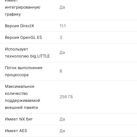
Имеет
интегрированную
Да
графику
Версия DirectX
11.1
Версия OpenGL ES
3
Использует
Да
технологию big.LITTLE
Поток выполнения
8
процессора
Максимальное
количество
256 ГБ
поддерживаемой
внешней памяти
Имеет NX бит
Да
Имеет AES
Да