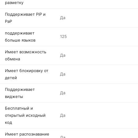
разметку
Поддерживает PiP и
Да
PaP
поддерживает
125
больше языков
Имеет возможность
Да
обмена
Имеет блокировку от
Да
детей
Поддерживает
Да
виджеты
Бесплатный и
открытый исходный
Да
код
Имеет распознавание
Да