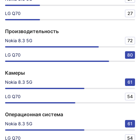
LG Q70
27
Производительность
Nokia 8.3 5G
72
LG Q70
80
Камеры
Nokia 8.3 5G
61
LG Q70
54
Операционная система
Nokia 8.3 5G
61
LG Q70
54