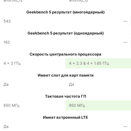
android_12
android_12
Geekbench 5 результат (многоядерный)
543
—
Geekbench 5 результат (одноядерный)
162
—
Скорость центрального процессора
4 x 2 ГГц
4 x 2.3 & 4 x 1.65 ГГц
Имеет слот для карт памяти
Да
Да
Тактовая частота ГП
650 МГц
950 МГц
Имеет встроенный LTE
Да
—