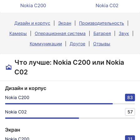
Nokia C200
Nokia C02
Дизайн и корпус
Экран
Производительность
Камеры
Операционная система
Батарея
Звук
Коммуникации
Другое
Отзывы
Что лучше: Nokia C200 или Nokia
C02
Дизайн и корпус
Nokia C200
83
Nokia C02
57
Экран
Nokia C200
31