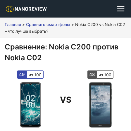
Главная
>
Сравнить смартфоны
>
Nokia C200 vs Nokia C02
– что лучше выбрать?
Сравнение: Nokia C200 против
Nokia C02
49
48
из 100
из 100
VS