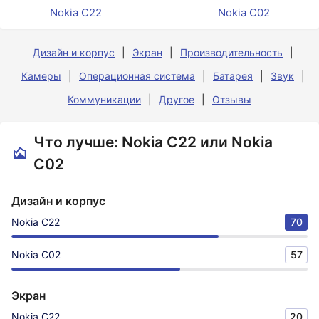
Nokia C22
Nokia C02
Дизайн и корпус
Экран
Производительность
Камеры
Операционная система
Батарея
Звук
Коммуникации
Другое
Отзывы
Что лучше: Nokia C22 или Nokia
C02
Дизайн и корпус
Nokia C22
70
Nokia C02
57
Экран
Nokia C22
20