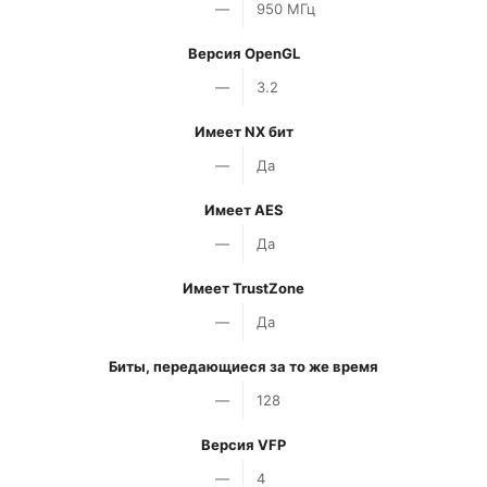
—
950 МГц
Версия OpenGL
—
3.2
Имеет NX бит
—
Да
Имеет AES
—
Да
Имеет TrustZone
—
Да
Биты, передающиеся за то же время
—
128
Версия VFP
—
4