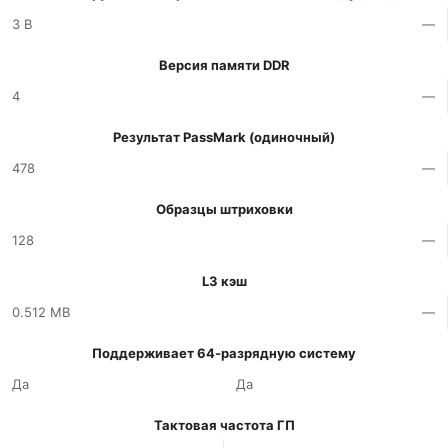
3 В
—
Версия памяти DDR
4
—
Результат PassMark (одиночный)
478
—
Образцы штриховки
128
—
L3 кэш
0.512 MB
—
Поддерживает 64-разрядную систему
Да
Да
Тактовая частота ГП