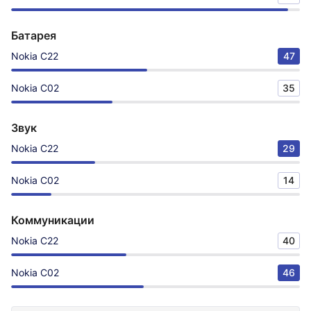
Батарея
Nokia C22
47
Nokia C02
35
Звук
Nokia C22
29
Nokia C02
14
Коммуникации
Nokia C22
40
Nokia C02
46