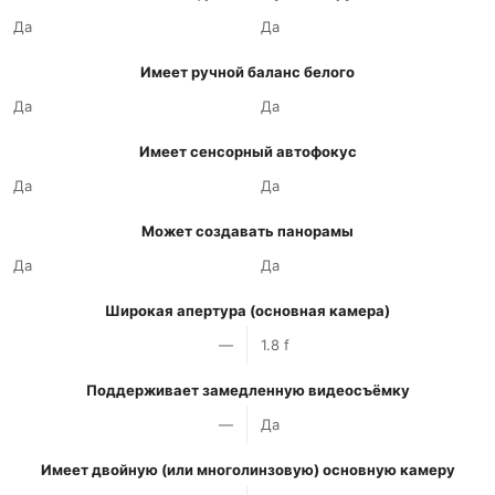
Да
Да
Имеет ручной баланс белого
Да
Да
Имеет сенсорный автофокус
Да
Да
Может создавать панорамы
Да
Да
Широкая апертура (основная камера)
—
1.8 f
Поддерживает замедленную видеосъёмку
—
Да
Имеет двойную (или многолинзовую) основную камеру