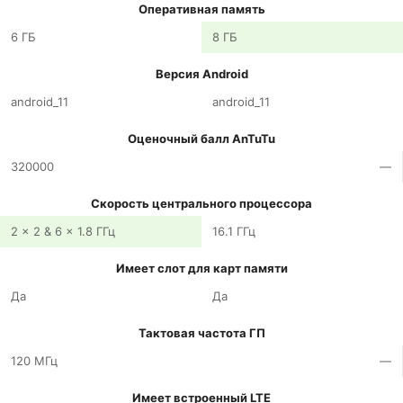
Оперативная память
6 ГБ
8 ГБ
Версия Android
android_11
android_11
Оценочный балл AnTuTu
320000
—
Скорость центрального процессора
2 x 2 & 6 x 1.8 ГГц
16.1 ГГц
Имеет слот для карт памяти
Да
Да
Тактовая частота ГП
120 МГц
—
Имеет встроенный LTE