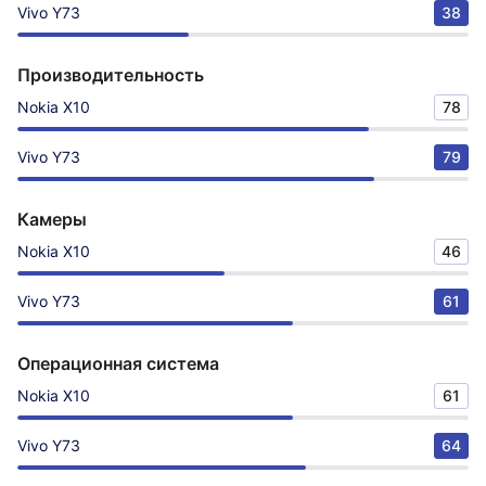
Vivo Y73
38
Производительность
Nokia X10
78
Vivo Y73
79
Камеры
Nokia X10
46
Vivo Y73
61
Операционная система
Nokia X10
61
Vivo Y73
64