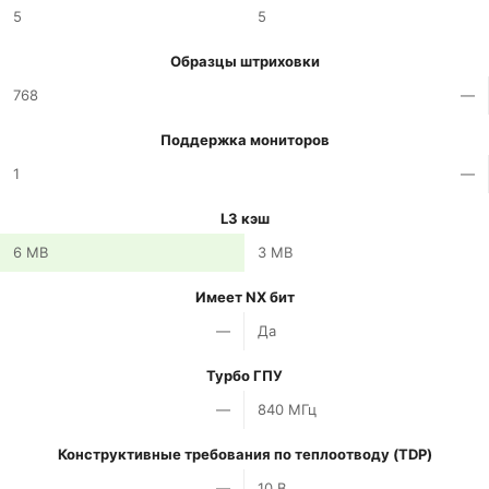
5
5
Образцы штриховки
768
—
Поддержка мониторов
1
—
L3 кэш
6 MB
3 MB
Имеет NX бит
—
Да
Турбо ГПУ
—
840 МГц
Конструктивные требования по теплоотводу (TDP)
—
10 В