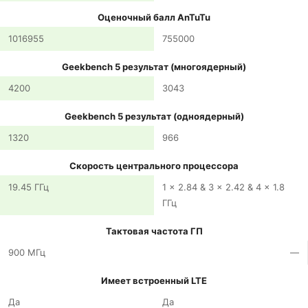
Оценочный балл AnTuTu
1016955
755000
Geekbench 5 результат (многоядерный)
4200
3043
Geekbench 5 результат (одноядерный)
1320
966
Скорость центрального процессора
19.45 ГГц
1 x 2.84 & 3 x 2.42 & 4 x 1.8
ГГц
Тактовая частота ГП
900 МГц
—
Имеет встроенный LTE
Да
Да