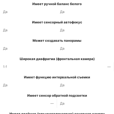
Имеет ручной баланс белого
Да
Да
Имеет сенсорный автофокус
Да
Да
Может создавать панорамы
Да
Да
Широкая диафрагма (фронтальная камера)
1 f
—
Имеет функцию интервальной съемки
Да
Да
Имеет сенсор обратной подсветки
—
Да
Имеет двойную (или многолинзовую) основную камеру