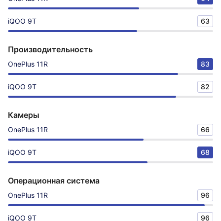
iQOO 9T
63
Производительность
OnePlus 11R
83
iQOO 9T
82
Камеры
OnePlus 11R
66
iQOO 9T
68
Операционная система
OnePlus 11R
96
iQOO 9T
96