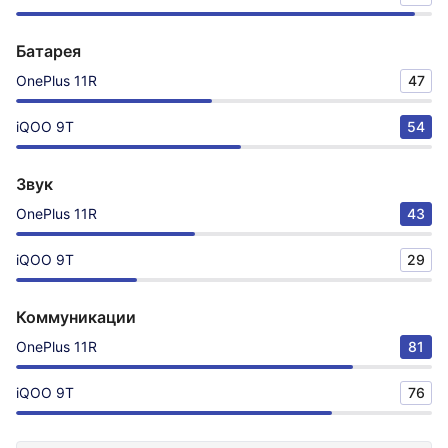
Батарея
OnePlus 11R
47
iQOO 9T
54
Звук
OnePlus 11R
43
iQOO 9T
29
Коммуникации
OnePlus 11R
81
iQOO 9T
76