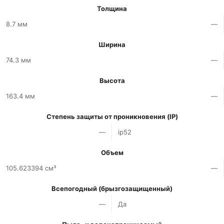
Толщина
8.7 мм
—
Ширина
74.3 мм
—
Высота
163.4 мм
—
Степень защиты от проникновения (IP)
—
ip52
Объем
105.623394 см³
—
Всепогодный (брызгозащищенный)
—
Да