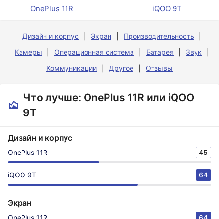
OnePlus 11R
iQOO 9T
Дизайн и корпус
Экран
Производительность
Камеры
Операционная система
Батарея
Звук
Коммуникации
Другое
Отзывы
Что лучше: OnePlus 11R или iQOO
9T
Дизайн и корпус
OnePlus 11R
45
iQOO 9T
64
Экран
OnePlus 11R
64