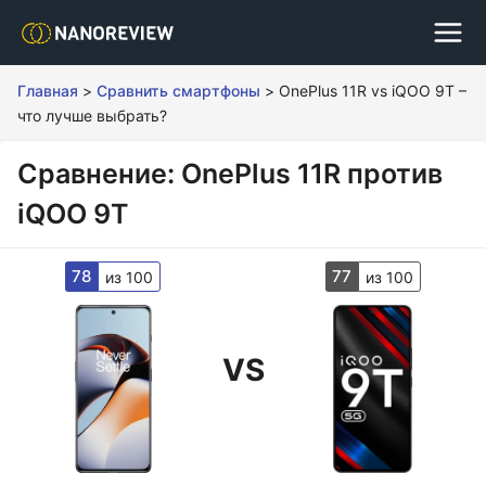
Главная
>
Сравнить смартфоны
>
OnePlus 11R vs iQOO 9T –
что лучше выбрать?
Сравнение: OnePlus 11R против
iQOO 9T
78
77
из 100
из 100
VS