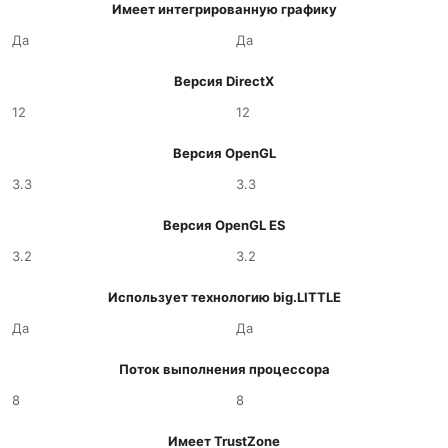
Имеет интегрированную графику
Да
Да
Версия DirectX
12
12
Версия OpenGL
3.3
3.3
Версия OpenGL ES
3.2
3.2
Использует технологию big.LITTLE
Да
Да
Поток выполнения процессора
8
8
Имеет TrustZone