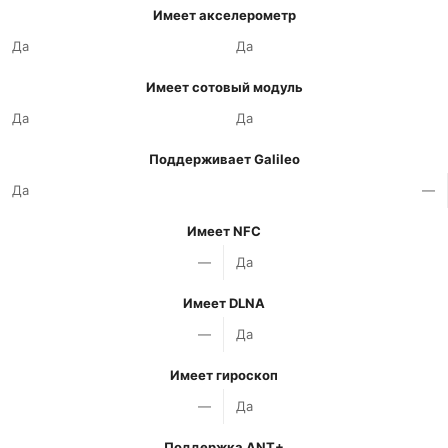
Имеет акселерометр
Да
Да
Имеет сотовый модуль
Да
Да
Поддерживает Galileo
Да
—
Имеет NFC
—
Да
Имеет DLNA
—
Да
Имеет гироскоп
—
Да
Поддержка ANT+