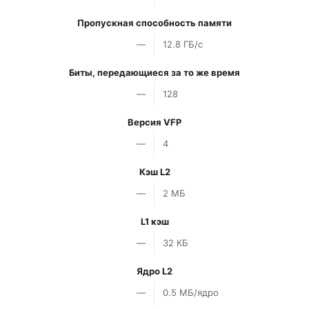
Пропускная способность памяти
—
12.8 ГБ/с
Биты, передающиеся за то же время
—
128
Версия VFP
—
4
Кэш L2
—
2 МБ
L1 кэш
—
32 КБ
Ядро L2
—
0.5 МБ/ядро