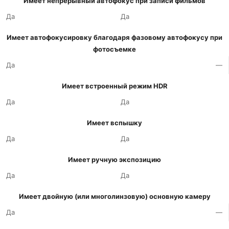
Имеет непрерывный автофокус при записи фильмов
Да
Да
Имеет автофокусировку благодаря фазовому автофокусу при
фотосъемке
Да
—
Имеет встроенный режим HDR
Да
Да
Имеет вспышку
Да
Да
Имеет ручную экспозицию
Да
Да
Имеет двойную (или многолинзовую) основную камеру
Да
—