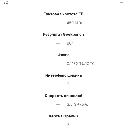
32
—
Тактовая частота ГП
—
450 МГц
Результат Geekbench
—
904
Флопс
—
0.1152 ТФЛОПС
Интерфейс ширина
—
3
Скорость пикселей
—
3.6 GPixel/s
Версия OpenVG
—
3