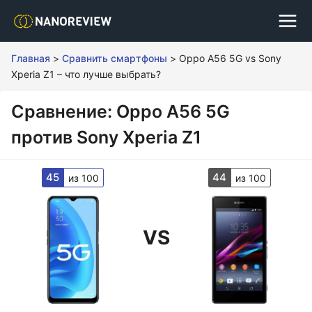
Главная
>
Сравнить смартфоны
>
Oppo A56 5G vs Sony
Xperia Z1 – что лучше выбрать?
Сравнение: Oppo A56 5G
против Sony Xperia Z1
45
44
из 100
из 100
VS