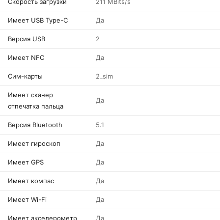
Скорость загрузки
211 MBits/s
Имеет USB Type-C
Да
Версия USB
2
Имеет NFC
Да
Сим-карты
2_sim
Имеет сканер
Да
отпечатка пальца
Версия Bluetooth
5.1
Имеет гироскоп
Да
Имеет GPS
Да
Имеет компас
Да
Имеет Wi-Fi
Да
Имеет акселерометр
Да