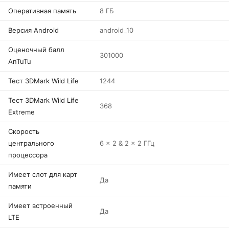
Оперативная память
8 ГБ
Версия Android
android_10
Оценочный балл
301000
AnTuTu
Тест 3DMark Wild Life
1244
Тест 3DMark Wild Life
368
Extreme
Скорость
центрального
6 x 2 & 2 x 2 ГГц
процессора
Имеет слот для карт
Да
памяти
Имеет встроенный
Да
LTE