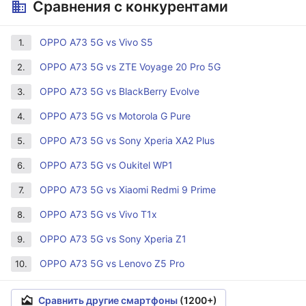
Сравнения с конкурентами
OPPO A73 5G vs Vivo S5
1.
OPPO A73 5G vs ZTE Voyage 20 Pro 5G
2.
OPPO A73 5G vs BlackBerry Evolve
3.
OPPO A73 5G vs Motorola G Pure
4.
OPPO A73 5G vs Sony Xperia XA2 Plus
5.
OPPO A73 5G vs Oukitel WP1
6.
OPPO A73 5G vs Xiaomi Redmi 9 Prime
7.
OPPO A73 5G vs Vivo T1x
8.
OPPO A73 5G vs Sony Xperia Z1
9.
OPPO A73 5G vs Lenovo Z5 Pro
10.
Сравнить другие смартфоны
(1200+)