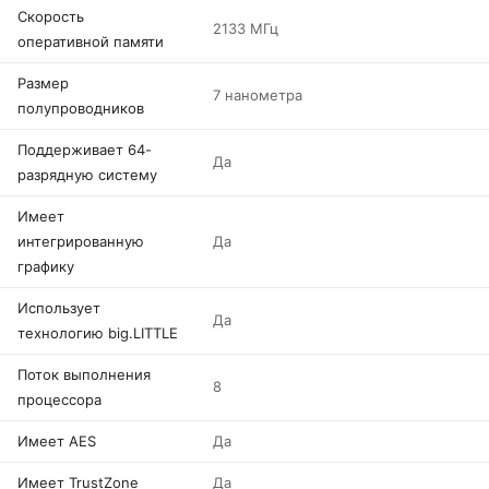
Скорость
2133 МГц
оперативной памяти
Размер
7 нанометра
полупроводников
Поддерживает 64-
Да
разрядную систему
Имеет
интегрированную
Да
графику
Использует
Да
технологию big.LITTLE
Поток выполнения
8
процессора
Имеет AES
Да
Имеет TrustZone
Да