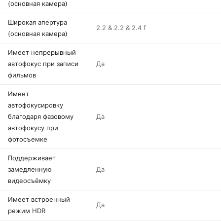
(основная камера)
Широкая апертура
2.2 & 2.2 & 2.4 f
(основная камера)
Имеет непрерывный
автофокус при записи
Да
фильмов
Имеет
автофокусировку
благодаря фазовому
Да
автофокусу при
фотосъемке
Поддерживает
замедленную
Да
видеосъёмку
Имеет встроенный
Да
режим HDR