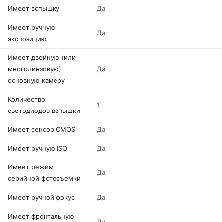
Имеет вспышку
Да
Имеет ручную
Да
экспозицию
Имеет двойную (или
многолинзовую)
Да
основную камеру
Количество
1
светодиодов вспышки
Имеет сенсор CMOS
Да
Имеет ручную ISO
Да
Имеет режим
Да
серийной фотосъемки
Имеет ручной фокус
Да
Имеет фронтальную
Да