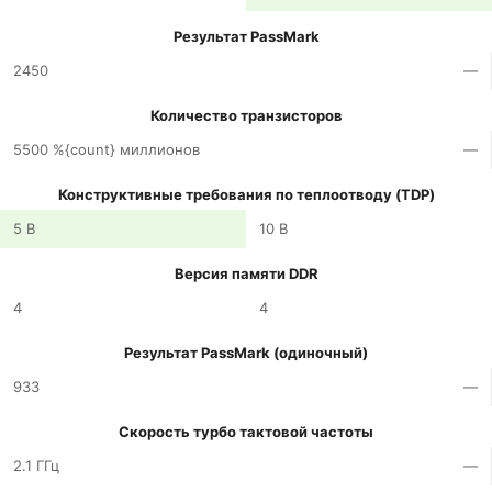
Результат PassMark
2450
—
Количество транзисторов
5500 %{count} миллионов
—
Конструктивные требования по теплоотводу (TDP)
5 В
10 В
Версия памяти DDR
4
4
Результат PassMark (одиночный)
933
—
Скорость турбо тактовой частоты
2.1 ГГц
—