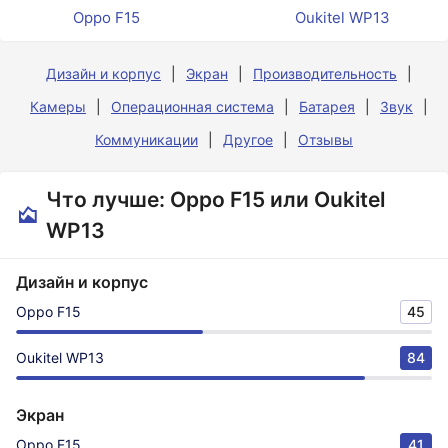
Oppo F15
Oukitel WP13
Дизайн и корпус
Экран
Производительность
Камеры
Операционная система
Батарея
Звук
Коммуникации
Другое
Отзывы
Что лучше: Oppo F15 или Oukitel
WP13
Дизайн и корпус
Oppo F15
45
Oukitel WP13
84
Экран
Oppo F15
41