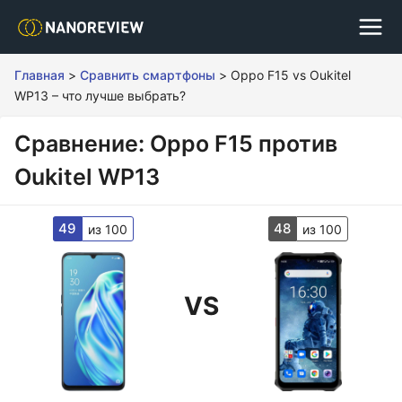
Главная
>
Сравнить смартфоны
>
Oppo F15 vs Oukitel
WP13 – что лучше выбрать?
Сравнение: Oppo F15 против
Oukitel WP13
49
48
из 100
из 100
VS