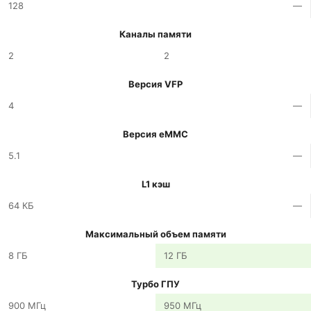
128
—
Каналы памяти
2
2
Версия VFP
4
—
Версия eMMC
5.1
—
L1 кэш
64 КБ
—
Максимальный объем памяти
8 ГБ
12 ГБ
Турбо ГПУ
900 МГц
950 МГц