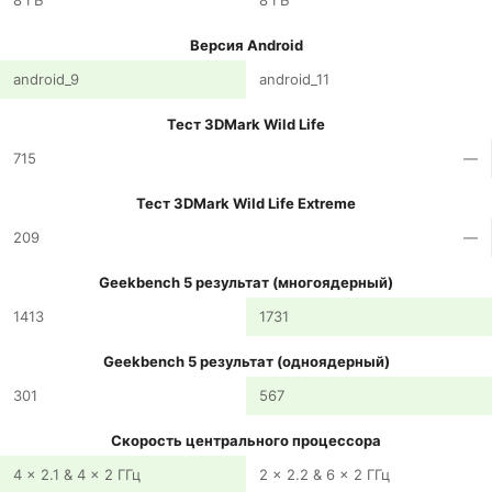
8 ГБ
8 ГБ
Версия Android
android_9
android_11
Тест 3DMark Wild Life
715
—
Тест 3DMark Wild Life Extreme
209
—
Geekbench 5 результат (многоядерный)
1413
1731
Geekbench 5 результат (одноядерный)
301
567
Скорость центрального процессора
4 x 2.1 & 4 x 2 ГГц
2 x 2.2 & 6 x 2 ГГц