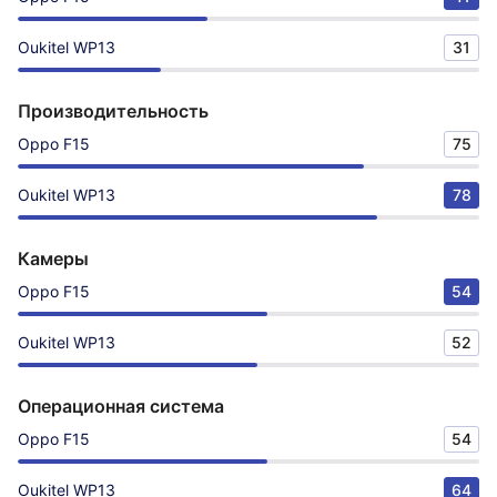
Oukitel WP13
31
Производительность
Oppo F15
75
Oukitel WP13
78
Камеры
Oppo F15
54
Oukitel WP13
52
Операционная система
Oppo F15
54
Oukitel WP13
64