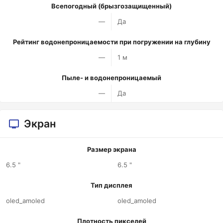
Всепогодный (брызгозащищенный)
—
Да
Рейтинг водонепроницаемости при погружении на глубину
—
1 м
Пыле- и водонепроницаемый
—
Да
Экран
Размер экрана
6.5 "
6.5 "
Тип дисплея
oled_amoled
oled_amoled
Плотность пикселей