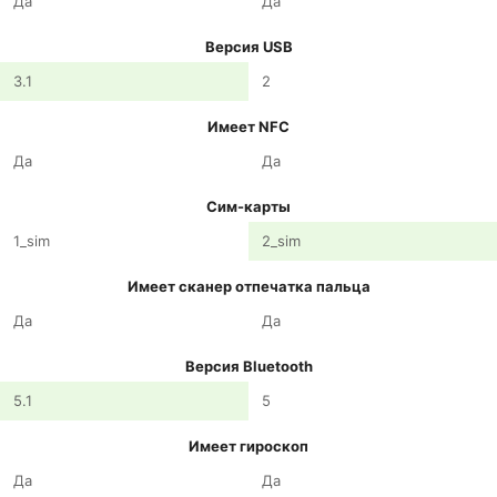
Да
Да
Версия USB
3.1
2
Имеет NFC
Да
Да
Сим-карты
1_sim
2_sim
Имеет сканер отпечатка пальца
Да
Да
Версия Bluetooth
5.1
5
Имеет гироскоп
Да
Да