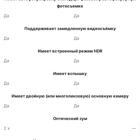
фотосъемке
Да
Да
Поддерживает замедленную видеосъёмку
Да
Да
Имеет встроенный режим HDR
Да
Да
Имеет вспышку
Да
Да
Имеет двойную (или многолинзовую) основную камеру
Да
Да
Оптический зум
2 x
—