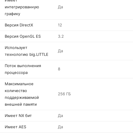
Имеет
интегрированную
Да
графику
Версия DirectX
12
Версия OpenGL ES
3.2
Использует
Да
технологию big.LITTLE
Поток выполнения
8
процессора
Максимальное
количество
256 ГБ
поддерживаемой
внешней памяти
Имеет NX бит
Да
Имеет AES
Да