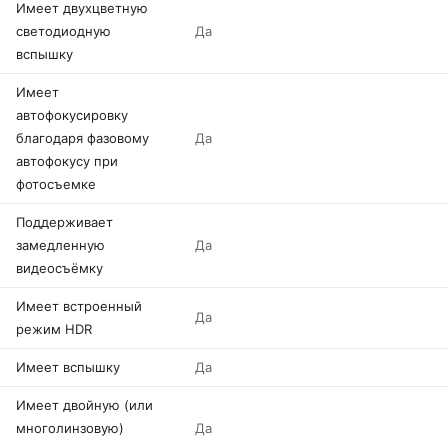
Имеет двухцветную
светодиодную
Да
вспышку
Имеет
автофокусировку
благодаря фазовому
Да
автофокусу при
фотосъемке
Поддерживает
замедленную
Да
видеосъёмку
Имеет встроенный
Да
режим HDR
Имеет вспышку
Да
Имеет двойную (или
многолинзовую)
Да