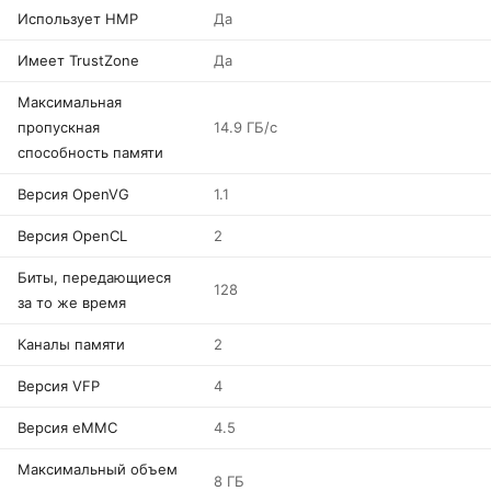
Использует HMP
Да
Имеет TrustZone
Да
Максимальная
пропускная
14.9 ГБ/с
способность памяти
Версия OpenVG
1.1
Версия OpenCL
2
Биты, передающиеся
128
за то же время
Каналы памяти
2
Версия VFP
4
Версия eMMC
4.5
Максимальный объем
8 ГБ