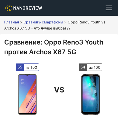
Главная
>
Сравнить смартфоны
>
Oppo Reno3 Youth vs
Archos X67 5G – что лучше выбрать?
Сравнение: Oppo Reno3 Youth
против Archos X67 5G
55
54
из 100
из 100
VS