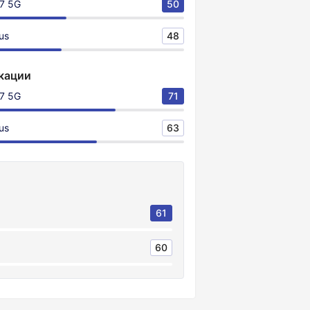
7 5G
50
us
48
кации
7 5G
71
us
63
61
60