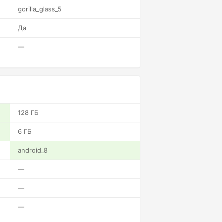
gorilla_glass_5
Да
—
128 ГБ
6 ГБ
android_8
—
—
—