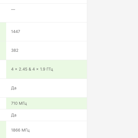
—
1447
382
4 x 2.45 & 4 x 1.9 ГГц
Да
710 МГц
Да
1866 МГц