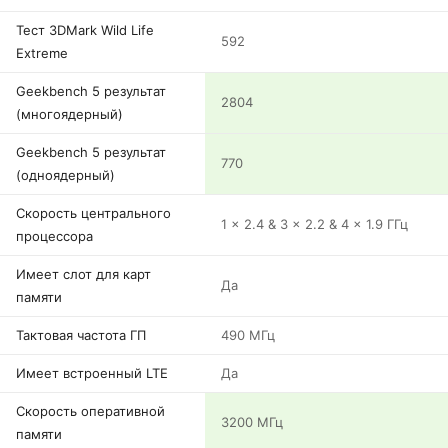
Тест 3DMark Wild Life
592
Extreme
Geekbench 5 результат
2804
(многоядерный)
Geekbench 5 результат
770
(одноядерный)
Скорость центрального
1 x 2.4 & 3 x 2.2 & 4 x 1.9 ГГц
процессора
Имеет слот для карт
Да
памяти
Тактовая частота ГП
490 МГц
Имеет встроенный LTE
Да
Скорость оперативной
3200 МГц
памяти