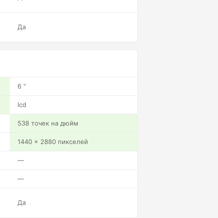
Да
6 "
lcd
538 точек на дюйм
1440 x 2880 пикселей
—
—
Да