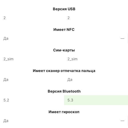
Версия USB
2
2
Имеет NFC
Да
—
Сим-карты
2_sim
2_sim
Имеет сканер отпечатка пальца
Да
Да
Версия Bluetooth
5.2
5.3
Имеет гироскоп
Да
—