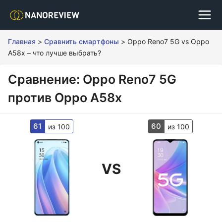
Главная
>
Сравнить смартфоны
>
Oppo Reno7 5G vs Oppo
A58x – что лучше выбрать?
Сравнение: Oppo Reno7 5G
против Oppo A58x
61
60
из 100
из 100
VS