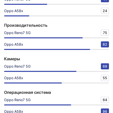
Oppo A58x
24
Производительность
Oppo Reno7 5G
75
Oppo A58x
82
Камеры
Oppo Reno7 5G
69
Oppo A58x
55
Операционная система
Oppo Reno7 5G
64
Oppo A58x
96