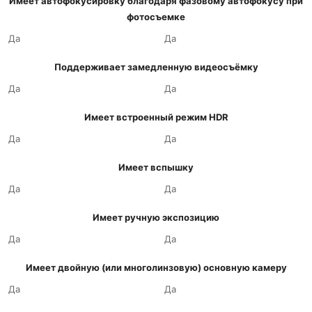
Имеет автофокусировку благодаря фазовому автофокусу при
фотосъемке
Да
Да
Поддерживает замедленную видеосъёмку
Да
Да
Имеет встроенный режим HDR
Да
Да
Имеет вспышку
Да
Да
Имеет ручную экспозицию
Да
Да
Имеет двойную (или многолинзовую) основную камеру
Да
Да