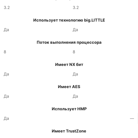
3.2
3.2
Использует технологию big.LITTLE
Да
Да
Поток выполнения процессора
8
8
Имеет NX бит
Да
Да
Имеет AES
Да
Да
Использует HMP
Да
—
Имеет TrustZone