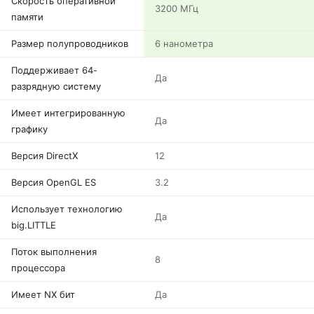
Скорость оперативной
3200 МГц
памяти
Размер полупроводников
6 нанометра
Поддерживает 64-
Да
разрядную систему
Имеет интегрированную
Да
графику
Версия DirectX
12
Версия OpenGL ES
3.2
Использует технологию
Да
big.LITTLE
Поток выполнения
8
процессора
Имеет NX бит
Да