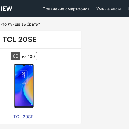
Сравнение смартфонов
Умные часы
 что лучше выбрать?
в TCL 20SE
60
из 100
TCL 20SE