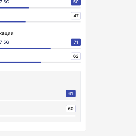
7 5G
50
47
кации
7 5G
71
62
61
60