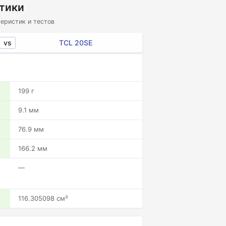
стики
еристик и тестов
vs
TCL 20SE
199 г
9.1 мм
76.9 мм
166.2 мм
—
116.305098 см³