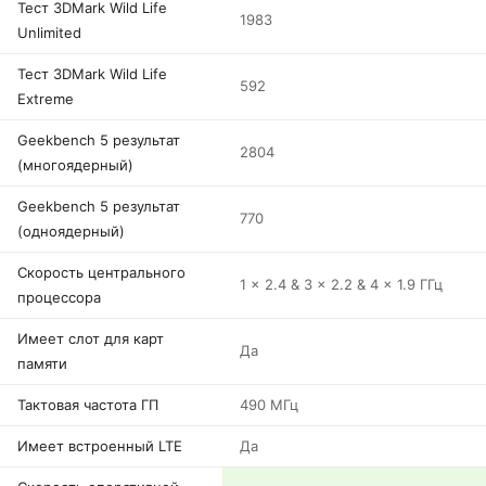
Тест 3DMark Wild Life
1983
Unlimited
Тест 3DMark Wild Life
592
Extreme
Geekbench 5 результат
2804
(многоядерный)
Geekbench 5 результат
770
(одноядерный)
Скорость центрального
1 x 2.4 & 3 x 2.2 & 4 x 1.9 ГГц
процессора
Имеет слот для карт
Да
памяти
Тактовая частота ГП
490 МГц
Имеет встроенный LTE
Да