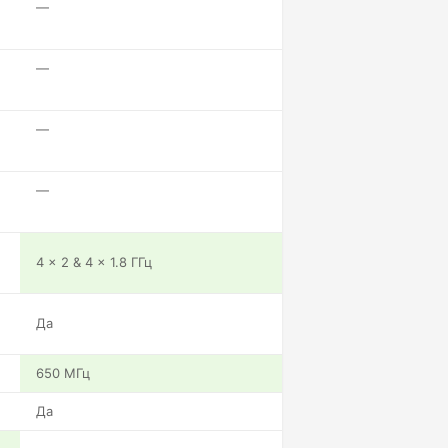
—
—
—
—
4 x 2 & 4 x 1.8 ГГц
Да
650 МГц
Да