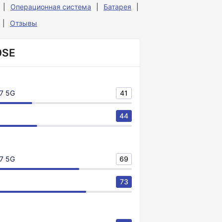
Операционная система
Батарея
Отзывы
0SE
7 5G
41
44
7 5G
69
73