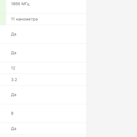
1866 МГц
11 нанометра
Да
Да
12
3.2
Да
8
Да