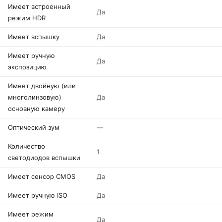
Имеет встроенный
Да
режим HDR
Имеет вспышку
Да
Имеет ручную
Да
экспозицию
Имеет двойную (или
многолинзовую)
Да
основную камеру
Оптический зум
—
Количество
1
светодиодов вспышки
Имеет сенсор CMOS
Да
Имеет ручную ISO
Да
Имеет режим
Да