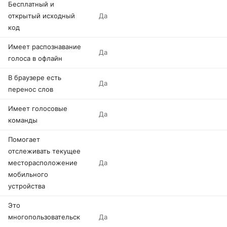
Бесплатный и
открытый исходный
Да
код
Имеет распознавание
Да
голоса в офлайн
В браузере есть
Да
перенос слов
Имеет голосовые
Да
команды
Помогает
отслеживать текущее
месторасположение
Да
мобильного
устройства
Это
многопользовательск
Да