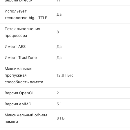
Версия DirectX
11
Использует
Да
технологию big.LITTLE
Поток выполнения
8
процессора
Имеет AES
Да
Имеет TrustZone
Да
Максимальная
пропускная
12.8 ГБ/с
способность памяти
Версия OpenCL
2
Версия eMMC
5.1
Максимальный объем
8 ГБ
памяти