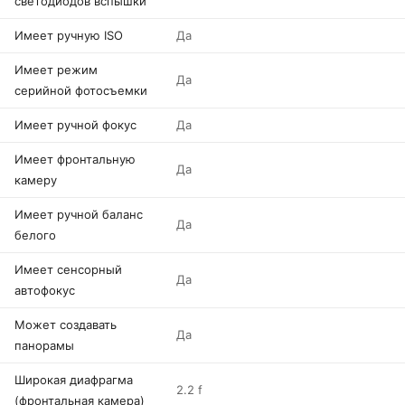
светодиодов вспышки
Имеет ручную ISO
Да
Имеет режим
Да
серийной фотосъемки
Имеет ручной фокус
Да
Имеет фронтальную
Да
камеру
Имеет ручной баланс
Да
белого
Имеет сенсорный
Да
автофокус
Может создавать
Да
панорамы
Широкая диафрагма
2.2 f
(фронтальная камера)