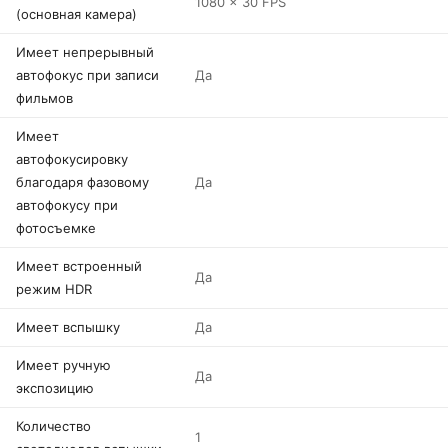
1080 x 30 FPS
(основная камера)
Имеет непрерывный
автофокус при записи
Да
фильмов
Имеет
автофокусировку
благодаря фазовому
Да
автофокусу при
фотосъемке
Имеет встроенный
Да
режим HDR
Имеет вспышку
Да
Имеет ручную
Да
экспозицию
Количество
1