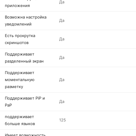
Да
приложения
Возможна настройка
Да
уведомлений
Есть прокрутка
Да
скриншотов
Поддерживает
Да
разделенный экран
Поддерживает
моментальную
Да
разметку
Поддерживает PiP и
Да
PaP
поддерживает
125
больше языков
Имеет возможность