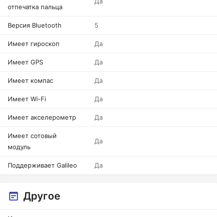
Да
отпечатка пальца
Версия Bluetooth
5
Имеет гироскоп
Да
Имеет GPS
Да
Имеет компас
Да
Имеет Wi-Fi
Да
Имеет акселерометр
Да
Имеет сотовый
Да
модуль
Поддерживает Galileo
Да
Другое