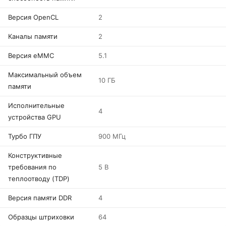
Версия OpenCL
2
Каналы памяти
2
Версия eMMC
5.1
Максимальный объем
10 ГБ
памяти
Исполнительные
4
устройства GPU
Турбо ГПУ
900 МГц
Конструктивные
требования по
5 В
теплоотводу (TDP)
Версия памяти DDR
4
Образцы штриховки
64