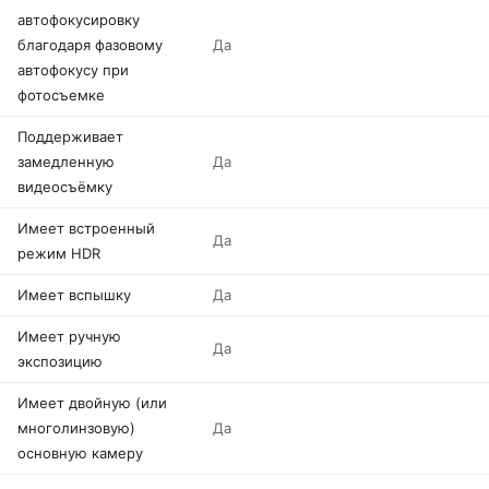
автофокусировку
благодаря фазовому
Да
автофокусу при
фотосъемке
Поддерживает
замедленную
Да
видеосъёмку
Имеет встроенный
Да
режим HDR
Имеет вспышку
Да
Имеет ручную
Да
экспозицию
Имеет двойную (или
многолинзовую)
Да
основную камеру