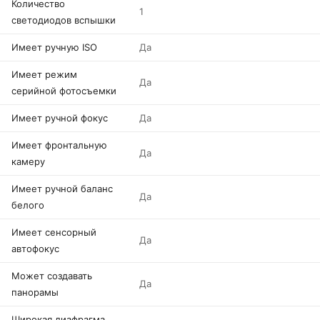
Количество
1
светодиодов вспышки
Имеет ручную ISO
Да
Имеет режим
Да
серийной фотосъемки
Имеет ручной фокус
Да
Имеет фронтальную
Да
камеру
Имеет ручной баланс
Да
белого
Имеет сенсорный
Да
автофокус
Может создавать
Да
панорамы
Широкая диафрагма