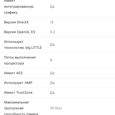
Имеет
интегрированную
Да
графику
Версия DirectX
12
Версия OpenGL ES
3.2
Использует
Да
технологию big.LITTLE
Поток выполнения
8
процессора
Имеет AES
Да
Использует HMP
Да
Имеет TrustZone
Да
Максимальная
пропускная
10 ГБ/с
способность памяти