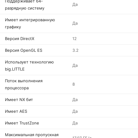
Поддерживает 64-
Да
разрядную систему
Имеет интегрированную
Да
графику
Версия DirectX
12
Версия OpenGL ES
3.2
Использует технологию
Да
big.LITTLE
Поток выполнения
8
процессора
Имеет NX бит
Да
Имеет AES
Да
Имеет TrustZone
Да
Максимальная пропускная