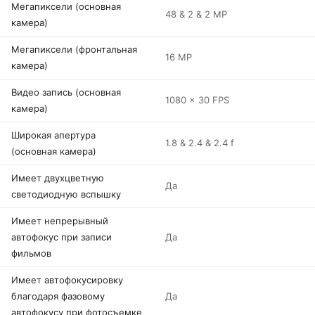
Мегапиксели (основная
48 & 2 & 2 MP
камера)
Мегапиксели (фронтальная
16 MP
камера)
Видео запись (основная
1080 x 30 FPS
камера)
Широкая апертура
1.8 & 2.4 & 2.4 f
(основная камера)
Имеет двухцветную
Да
светодиодную вспышку
Имеет непрерывный
автофокус при записи
Да
фильмов
Имеет автофокусировку
благодаря фазовому
Да
автофокусу при фотосъемке