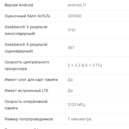
Версия Android
android_11
Оценочный балл AnTuTu
325000
Geekbench 5 результат
1731
(многоядерный)
Geekbench 5 результат
567
(одноядерный)
Скорость центрального
2 x 2.2 & 6 x 2 ГГц
процессора
Имеет слот для карт памяти
Да
Имеет встроенный LTE
Да
Скорость оперативной
2133 МГц
памяти
Размер полупроводников
7 нанометра