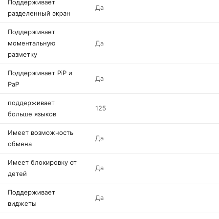
Поддерживает
Да
разделенный экран
Поддерживает
моментальную
Да
разметку
Поддерживает PiP и
Да
PaP
поддерживает
125
больше языков
Имеет возможность
Да
обмена
Имеет блокировку от
Да
детей
Поддерживает
Да
виджеты