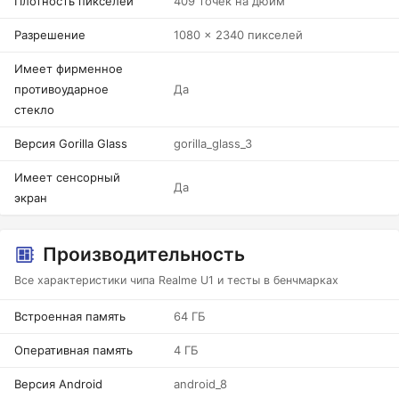
Плотность пикселей
409 точек на дюйм
Разрешение
1080 x 2340 пикселей
Имеет фирменное
противоударное
Да
стекло
Версия Gorilla Glass
gorilla_glass_3
Имеет сенсорный
Да
экран
Производительность
Все характеристики чипа Realme U1 и тесты в бенчмарках
Встроенная память
64 ГБ
Оперативная память
4 ГБ
Версия Android
android_8