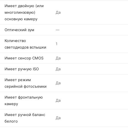
Имеет двойную (или
многолинзовую)
Да
основную камеру
Оптический зум
—
Количество
1
светодиодов вспышки
Имеет сенсор CMOS
Да
Имеет ручную ISO
Да
Имеет режим
Да
серийной фотосъемки
Имеет фронтальную
Да
камеру
Имеет ручной баланс
Да
белого