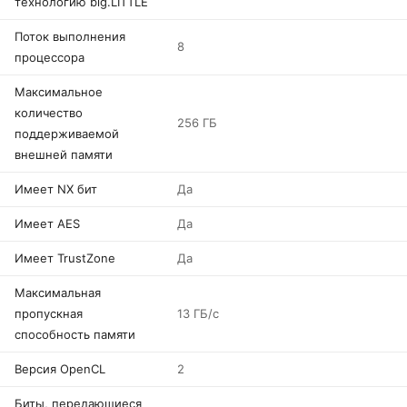
технологию big.LITTLE
Поток выполнения
8
процессора
Максимальное
количество
256 ГБ
поддерживаемой
внешней памяти
Имеет NX бит
Да
Имеет AES
Да
Имеет TrustZone
Да
Максимальная
пропускная
13 ГБ/с
способность памяти
Версия OpenCL
2
Биты, передающиеся