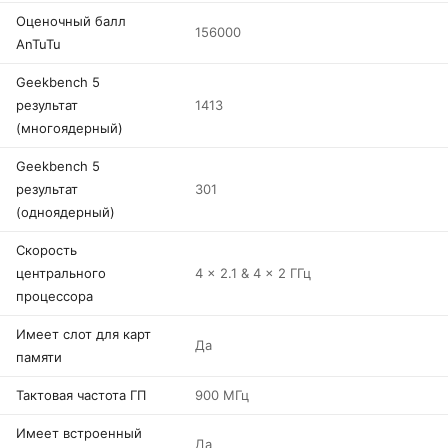
Оценочный балл
156000
AnTuTu
Geekbench 5
результат
1413
(многоядерный)
Geekbench 5
результат
301
(одноядерный)
Скорость
центрального
4 x 2.1 & 4 x 2 ГГц
процессора
Имеет слот для карт
Да
памяти
Тактовая частота ГП
900 МГц
Имеет встроенный
Да