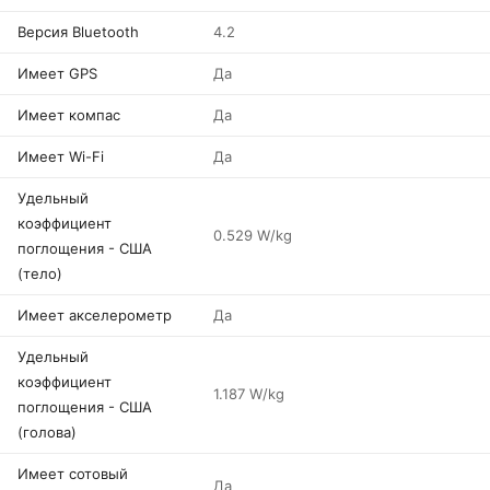
Версия Bluetooth
4.2
Имеет GPS
Да
Имеет компас
Да
Имеет Wi-Fi
Да
Удельный
коэффициент
0.529 W/kg
поглощения - США
(тело)
Имеет акселерометр
Да
Удельный
коэффициент
1.187 W/kg
поглощения - США
(голова)
Имеет сотовый
Да