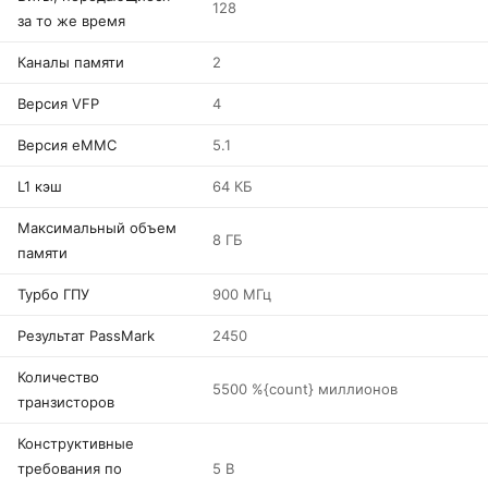
128
за то же время
Каналы памяти
2
Версия VFP
4
Версия eMMC
5.1
L1 кэш
64 КБ
Максимальный объем
8 ГБ
памяти
Турбо ГПУ
900 МГц
Результат PassMark
2450
Количество
5500 %{count} миллионов
транзисторов
Конструктивные
требования по
5 В