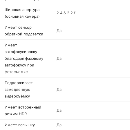
Широкая апертура
2.4 & 2.2 f
(основная камера)
Имеет сенсор
Да
обратной подсветки
Имеет
автофокусировку
благодаря фазовому
Да
автофокусу при
фотосъемке
Поддерживает
замедленную
Да
видеосъёмку
Имеет встроенный
Да
режим HDR
Имеет вспышку
Да