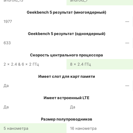
android_13
android_7
Geekbench 5 результат (многоядерный)
1977
—
Geekbench 5 результат (одноядерный)
633
—
Скорость центрального процессора
2 x 2.4 & 6 x 2 ГГц
8 x 2.4 ГГц
Имеет слот для карт памяти
Да
—
Имеет встроенный LTE
Да
Да
Размер полупроводников
5 нанометра
16 нанометра