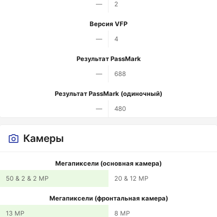
—
2
Версия VFP
—
4
Результат PassMark
—
688
Результат PassMark (одиночный)
—
480
Камеры
Мегапиксели (основная камера)
50 & 2 & 2 MP
20 & 12 MP
Мегапиксели (фронтальная камера)
13 MP
8 MP