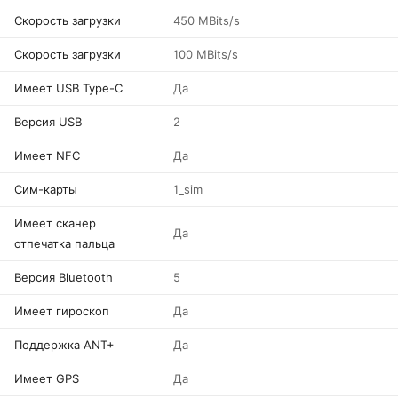
Скорость загрузки
450 MBits/s
Скорость загрузки
100 MBits/s
Имеет USB Type-C
Да
Версия USB
2
Имеет NFC
Да
Сим-карты
1_sim
Имеет сканер
Да
отпечатка пальца
Версия Bluetooth
5
Имеет гироскоп
Да
Поддержка ANT+
Да
Имеет GPS
Да