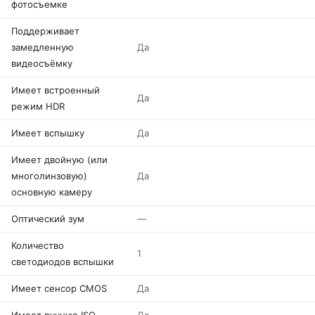
фотосъемке
Поддерживает
замедленную
Да
видеосъёмку
Имеет встроенный
Да
режим HDR
Имеет вспышку
Да
Имеет двойную (или
многолинзовую)
Да
основную камеру
Оптический зум
—
Количество
1
светодиодов вспышки
Имеет сенсор CMOS
Да