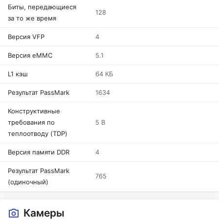
Биты, передающиеся
128
за то же время
Версия VFP
4
Версия eMMC
5.1
L1 кэш
64 КБ
Результат PassMark
1634
Конструктивные
требования по
5 В
теплоотводу (TDP)
Версия памяти DDR
4
Результат PassMark
765
(одиночный)
Камеры