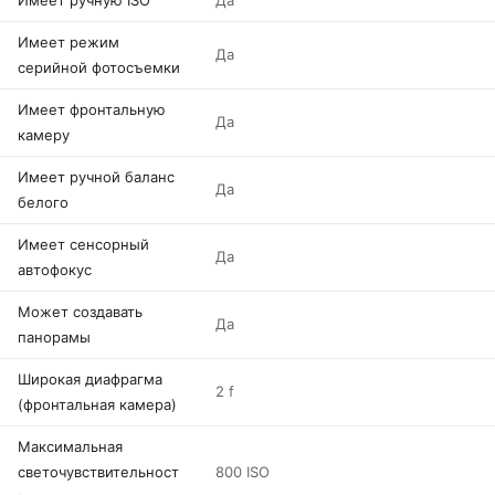
Имеет ручную ISO
Да
Имеет режим
Да
серийной фотосъемки
Имеет фронтальную
Да
камеру
Имеет ручной баланс
Да
белого
Имеет сенсорный
Да
автофокус
Может создавать
Да
панорамы
Широкая диафрагма
2 f
(фронтальная камера)
Максимальная
светочувствительност
800 ISO