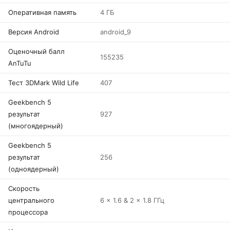
Оперативная память
4 ГБ
Версия Android
android_9
Оценочный балл
155235
AnTuTu
Тест 3DMark Wild Life
407
Geekbench 5
результат
927
(многоядерный)
Geekbench 5
результат
256
(одноядерный)
Скорость
центрального
6 x 1.6 & 2 x 1.8 ГГц
процессора