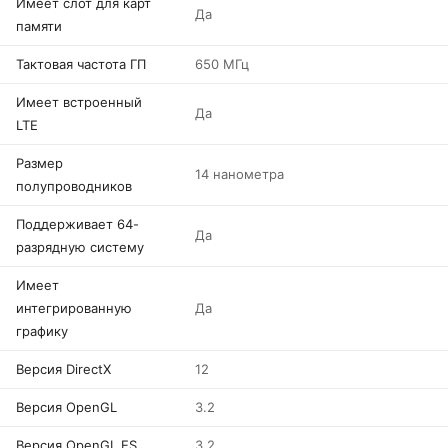
Имеет слот для карт
Да
памяти
Тактовая частота ГП
650 МГц
Имеет встроенный
Да
LTE
Размер
14 нанометра
полупроводников
Поддерживает 64-
Да
разрядную систему
Имеет
интегрированную
Да
графику
Версия DirectX
12
Версия OpenGL
3.2
Версия OpenGL ES
3.2