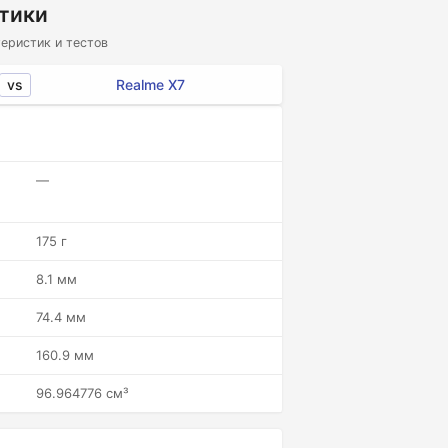
стики
еристик и тестов
vs
Realme X7
—
175 г
8.1 мм
74.4 мм
160.9 мм
96.964776 см³