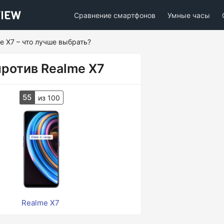
Сравнение смартфонов
Умные часы
e X7 – что лучше выбрать?
ротив Realme X7
55
из 100
Realme X7