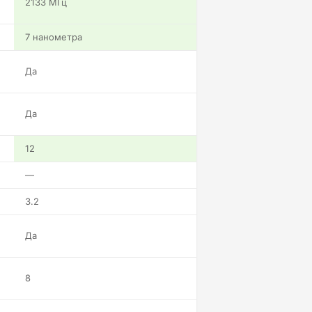
2133 МГц
7 нанометра
Да
Да
12
—
3.2
Да
8