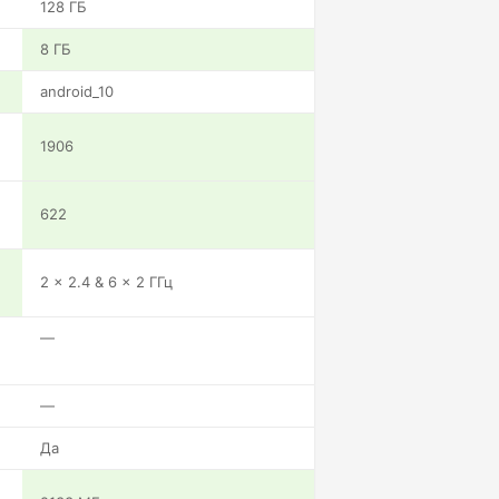
128 ГБ
8 ГБ
android_10
1906
622
2 x 2.4 & 6 x 2 ГГц
—
—
Да