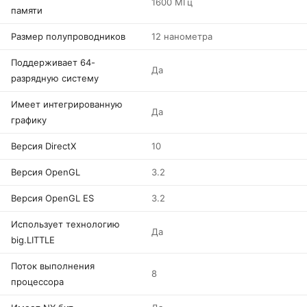
1600 МГц
памяти
Размер полупроводников
12 нанометра
Поддерживает 64-
Да
разрядную систему
Имеет интегрированную
Да
графику
Версия DirectX
10
Версия OpenGL
3.2
Версия OpenGL ES
3.2
Использует технологию
Да
big.LITTLE
Поток выполнения
8
процессора