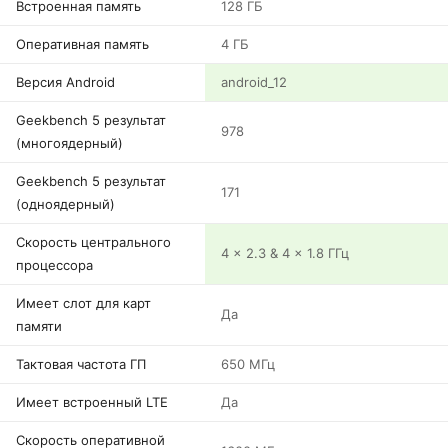
Встроенная память
128 ГБ
Оперативная память
4 ГБ
Версия Android
android_12
Geekbench 5 результат
978
(многоядерный)
Geekbench 5 результат
171
(одноядерный)
Скорость центрального
4 x 2.3 & 4 x 1.8 ГГц
процессора
Имеет слот для карт
Да
памяти
Тактовая частота ГП
650 МГц
Имеет встроенный LTE
Да
Скорость оперативной