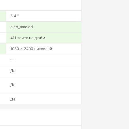
6.4 "
oled_amoled
411 точек на дюйм
1080 x 2400 пикселей
—
Да
Да
Да