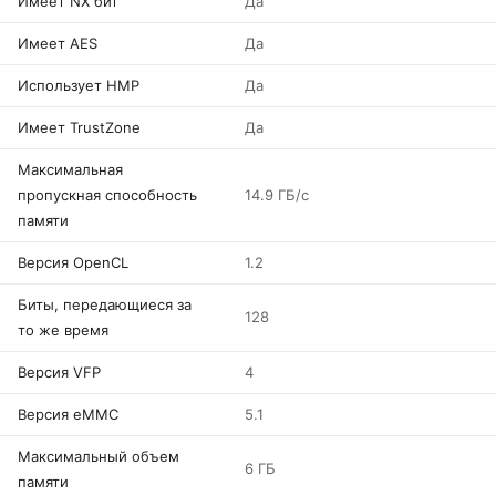
Имеет NX бит
Да
Имеет AES
Да
Использует HMP
Да
Имеет TrustZone
Да
Максимальная
пропускная способность
14.9 ГБ/с
памяти
Версия OpenCL
1.2
Биты, передающиеся за
128
то же время
Версия VFP
4
Версия eMMC
5.1
Максимальный объем
6 ГБ
памяти