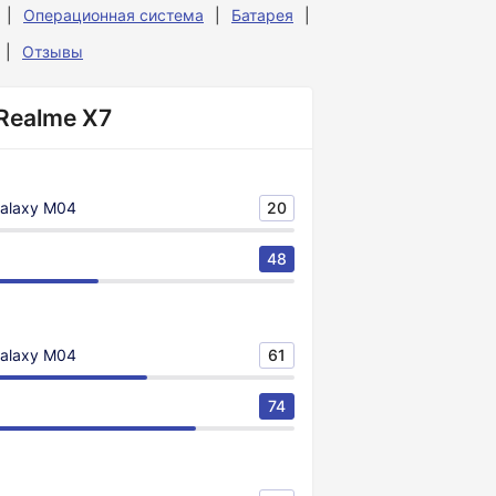
Операционная система
Батарея
Отзывы
Realme X7
alaxy M04
20
48
alaxy M04
61
74