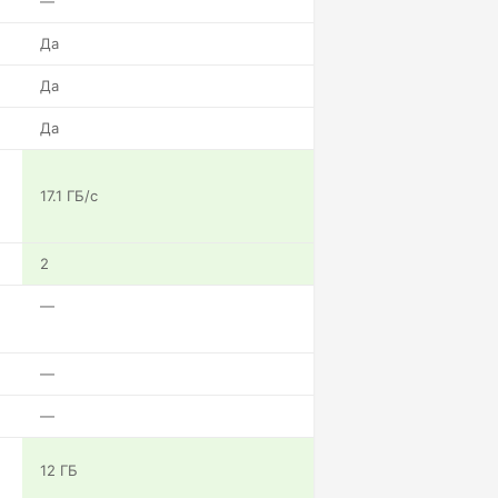
—
Да
Да
Да
17.1 ГБ/с
2
—
—
—
12 ГБ