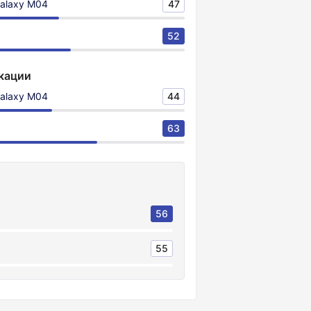
alaxy M04
47
52
кации
alaxy M04
44
63
56
55