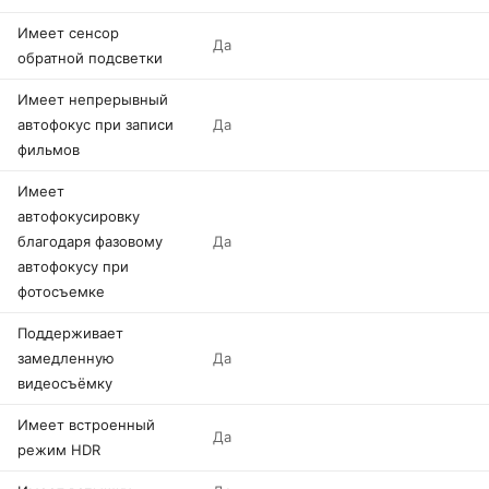
Имеет сенсор
Да
обратной подсветки
Имеет непрерывный
автофокус при записи
Да
фильмов
Имеет
автофокусировку
благодаря фазовому
Да
автофокусу при
фотосъемке
Поддерживает
замедленную
Да
видеосъёмку
Имеет встроенный
Да
режим HDR