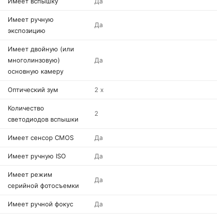
Имеет вспышку
Да
Имеет ручную
Да
экспозицию
Имеет двойную (или
многолинзовую)
Да
основную камеру
Оптический зум
2 x
Количество
2
светодиодов вспышки
Имеет сенсор CMOS
Да
Имеет ручную ISO
Да
Имеет режим
Да
серийной фотосъемки
Имеет ручной фокус
Да