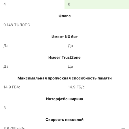
4
8
Флопс
0.148 ТФЛОПС
—
Имеет NX бит
Да
Да
Имеет TrustZone
Да
Да
Максимальная пропускная способность памяти
14.9 ГБ/с
14.9 ГБ/с
Интерфейс ширина
3
—
Скорость пикселей
3.6 GPixel/s
—