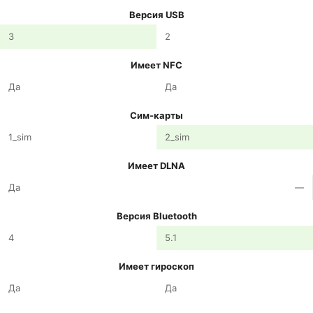
Версия USB
3
2
Имеет NFC
Да
Да
Сим-карты
1_sim
2_sim
Имеет DLNA
Да
—
Версия Bluetooth
4
5.1
Имеет гироскоп
Да
Да