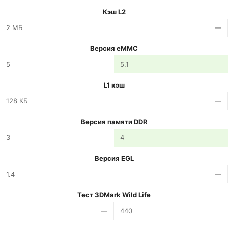
Кэш L2
2 МБ
—
Версия eMMC
5
5.1
L1 кэш
128 КБ
—
Версия памяти DDR
3
4
Версия EGL
1.4
—
Тест 3DMark Wild Life
—
440