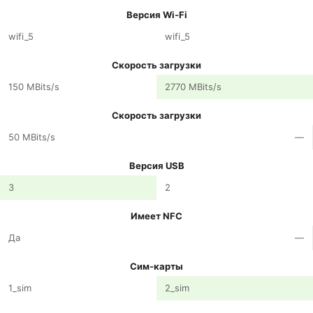
Версия Wi-Fi
wifi_5
wifi_5
Скорость загрузки
150 MBits/s
2770 MBits/s
Скорость загрузки
50 MBits/s
—
Версия USB
3
2
Имеет NFC
Да
—
Сим-карты
1_sim
2_sim