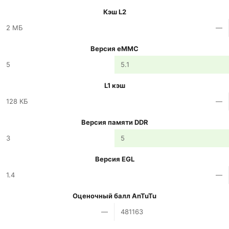
Кэш L2
2 МБ
—
Версия eMMC
5
5.1
L1 кэш
128 КБ
—
Версия памяти DDR
3
5
Версия EGL
1.4
—
Оценочный балл AnTuTu
—
481163