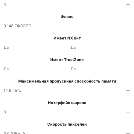
4
—
Флопс
0.148 ТФЛОПС
—
Имеет NX бит
Да
Да
Имеет TrustZone
Да
Да
Максимальная пропускная способность памяти
14.9 ГБ/с
—
Интерфейс ширина
3
—
Скорость пикселей
3.6 GPixel/s
—