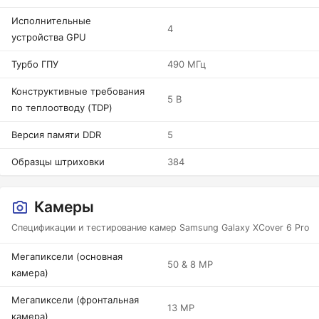
Исполнительные
4
устройства GPU
Турбо ГПУ
490 МГц
Конструктивные требования
5 В
по теплоотводу (TDP)
Версия памяти DDR
5
Образцы штриховки
384
Камеры
Спецификации и тестирование камер Samsung Galaxy XCover 6 Pro
Мегапиксели (основная
50 & 8 MP
камера)
Мегапиксели (фронтальная
13 MP
камера)