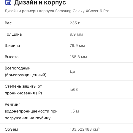
Дизайн и корпус
Дизайн и размеры корпуса Samsung Galaxy XCover 6 Pro
Вес
235 г
Толщина
9.9 мм
Ширина
79.9 мм
Высота
168.8 мм
Всепогодный
Да
(брызгозащищенный)
Степень защиты от
ip68
проникновения (IP)
Рейтинг
водонепроницаемости при
1.5 м
погружении на глубину
Объем
133.522488 см³