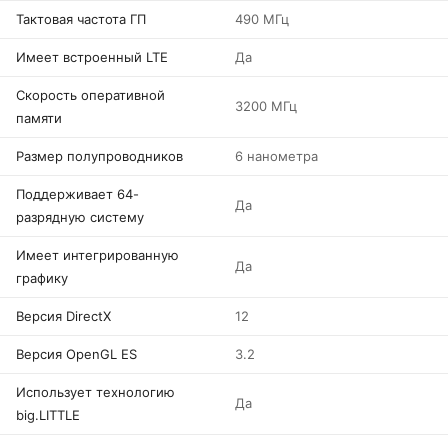
Тактовая частота ГП
490 МГц
Имеет встроенный LTE
Да
Скорость оперативной
3200 МГц
памяти
Размер полупроводников
6 нанометра
Поддерживает 64-
Да
разрядную систему
Имеет интегрированную
Да
графику
Версия DirectX
12
Версия OpenGL ES
3.2
Использует технологию
Да
big.LITTLE