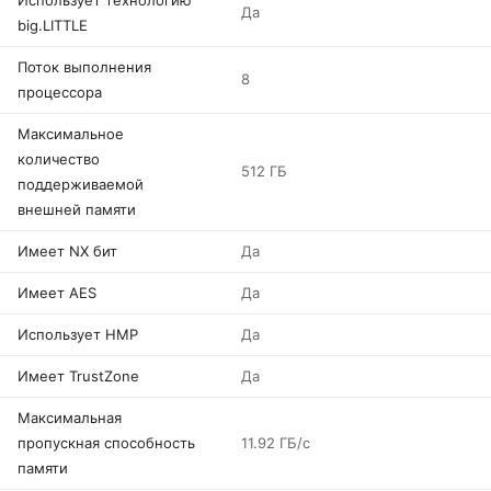
Использует технологию
Да
big.LITTLE
Поток выполнения
8
процессора
Максимальное
количество
512 ГБ
поддерживаемой
внешней памяти
Имеет NX бит
Да
Имеет AES
Да
Использует HMP
Да
Имеет TrustZone
Да
Максимальная
пропускная способность
11.92 ГБ/с
памяти