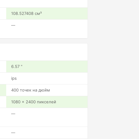
108.527408 см³
—
6.57 "
ips
400 точек на дюйм
1080 x 2400 пикселей
—
—