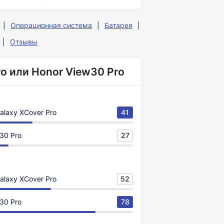
Операционная система
Батарея
Отзывы
o или Honor View30 Pro
alaxy XCover Pro
41
30 Pro
27
alaxy XCover Pro
52
30 Pro
78