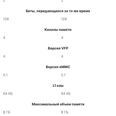
2
2
Биты, передающиеся за то же время
128
128
Каналы памяти
4
4
Версия VFP
4
4
Версия eMMC
5.1
5.1
L1 кэш
64 КБ
64 КБ
Максимальный объем памяти
8 ГБ
8 ГБ