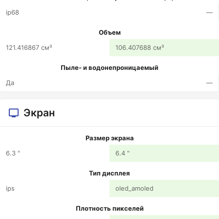
ip68
—
Объем
121.416867 см³
106.407688 см³
Пыле- и водонепроницаемый
Да
—
Экран
Размер экрана
6.3 "
6.4 "
Тип дисплея
ips
oled_amoled
Плотность пикселей