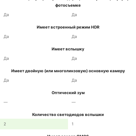
фотосъемке
Да
Да
Имеет встроенный режим HDR
Да
Да
Имеет вспышку
Да
Да
Имеет двойную (или многолинзовую) основную камеру
Да
Да
Оптический зум
—
—
Количество светодиодов вспышки
2
1