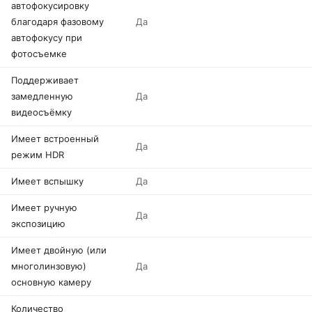
автофокусировку
благодаря фазовому
Да
автофокусу при
фотосъемке
Поддерживает
замедленную
Да
видеосъёмку
Имеет встроенный
Да
режим HDR
Имеет вспышку
Да
Имеет ручную
Да
экспозицию
Имеет двойную (или
многолинзовую)
Да
основную камеру
Количество