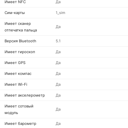
Имеет NFC
Да
Сим-карты
1_sim
Имеет сканер
Да
отпечатка пальца
Версия Bluetooth
5.1
Имеет гироскоп
Да
Имеет GPS
Да
Имеет компас
Да
Имеет Wi-Fi
Да
Имеет акселерометр
Да
Имеет сотовый
Да
модуль
Имеет барометр
Да