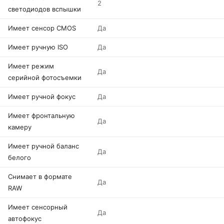
2
светодиодов вспышки
Имеет сенсор CMOS
Да
Имеет ручную ISO
Да
Имеет режим
Да
серийной фотосъемки
Имеет ручной фокус
Да
Имеет фронтальную
Да
камеру
Имеет ручной баланс
Да
белого
Снимает в формате
Да
RAW
Имеет сенсорный
Да
автофокус