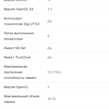
Версия OpenGL ES
3.2
Использует
Да
технологию big.LITTLE
Поток выполнения
8
процессора
Имеет NX бит
Да
Имеет TrustZone
Да
Максимальная
пропускная
51.2 ГБ/с
способность памяти
Версия OpenCL
2
Максимальный объем
16 ГБ
памяти