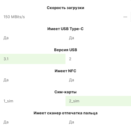
Скорость загрузки
150 MBits/s
—
Имеет USB Type-C
Да
Да
Версия USB
3.1
2
Имеет NFC
Да
Да
Сим-карты
1_sim
2_sim
Имеет сканер отпечатка пальца
Да
Да