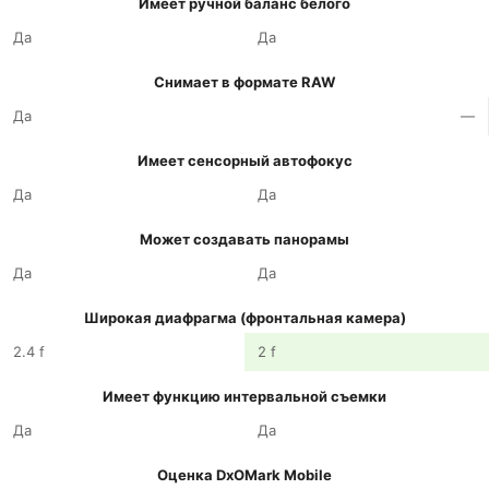
Имеет ручной баланс белого
Да
Да
Снимает в формате RAW
Да
—
Имеет сенсорный автофокус
Да
Да
Может создавать панорамы
Да
Да
Широкая диафрагма (фронтальная камера)
2.4 f
2 f
Имеет функцию интервальной съемки
Да
Да
Оценка DxOMark Mobile