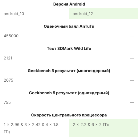
Версия Android
android_10
android_12
Оценочный балл AnTuTu
455000
—
Тест 3DMark Wild Life
2121
—
Geekbench 5 результат (многоядерный)
2675
—
Geekbench 5 результат (одноядерный)
755
—
Скорость центрального процессора
1 x 2.96 & 3 x 2.42 & 4 x 1.8
2 x 2.2 & 6 x 2 ГГц
ГГц