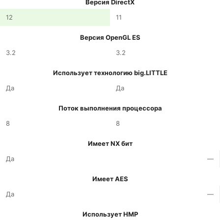
Версия DirectX
12
11
Версия OpenGL ES
3.2
3.2
Использует технологию big.LITTLE
Да
Да
Поток выполнения процессора
8
8
Имеет NX бит
Да
—
Имеет AES
Да
—
Использует HMP