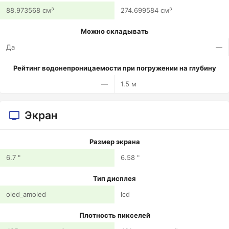
88.973568 см³
274.699584 см³
Можно складывать
Да
—
Рейтинг водонепроницаемости при погружении на глубину
—
1.5 м
Экран
Размер экрана
6.7 "
6.58 "
Тип дисплея
oled_amoled
lcd
Плотность пикселей