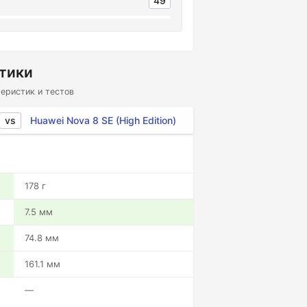
49
стики
еристик и тестов
vs
Huawei Nova 8 SE (High Edition)
178 г
7.5 мм
74.8 мм
161.1 мм
—