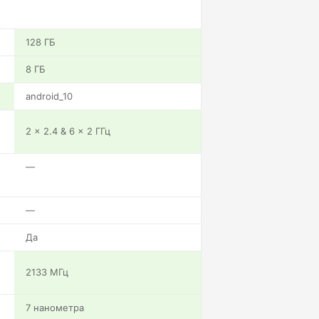
128 ГБ
8 ГБ
android_10
2 x 2.4 & 6 x 2 ГГц
—
—
Да
2133 МГц
7 нанометра