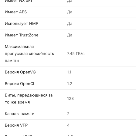
Имеет NX бит
Да
Имеет AES
Да
Использует HMP
Да
Имеет TrustZone
Да
Максимальная
пропускная способность
7.45 ГБ/с
памяти
Версия OpenVG
1.1
Версия OpenCL
1.2
Биты, передающиеся за
128
то же время
Каналы памяти
2
Версия VFP
4