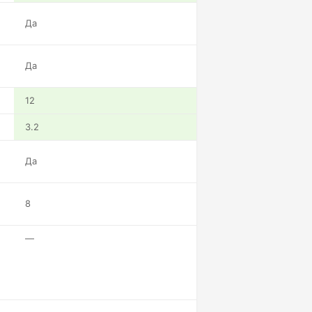
Да
Да
12
3.2
Да
8
—