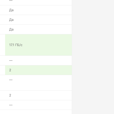
—
Да
Да
Да
17.1 ГБ/с
—
2
—
2
—