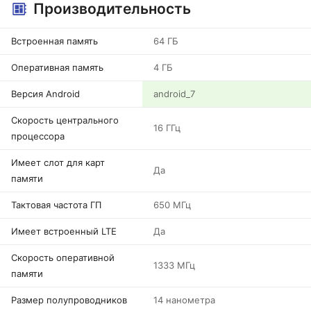
Производительность
Встроенная память
64 ГБ
Оперативная память
4 ГБ
Версия Android
android_7
Скорость центрального
16 ГГц
процессора
Имеет слот для карт
Да
памяти
Тактовая частота ГП
650 МГц
Имеет встроенный LTE
Да
Скорость оперативной
1333 МГц
памяти
Размер полупроводников
14 нанометра