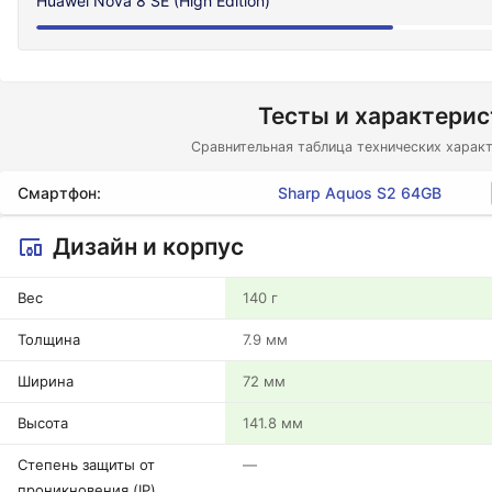
Huawei Nova 8 SE (High Edition)
Тесты и характери
Сравнительная таблица технических характ
Смартфон:
Sharp Aquos S2 64GB
Дизайн и корпус
Вес
140 г
Толщина
7.9 мм
Ширина
72 мм
Высота
141.8 мм
Степень защиты от
—
проникновения (IP)