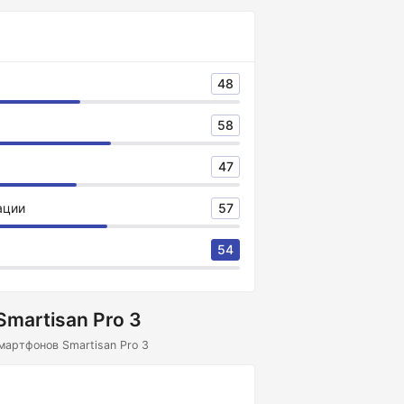
48
58
47
ации
57
54
martisan Pro 3
мартфонов Smartisan Pro 3