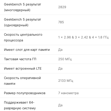
Geekbench 5 результат
2829
(многоядерный)
Geekbench 5 результат
785
(одноядерный)
Скорость центрального
1 x 2.96 & 3 x 2.42 & 4 x 1.8 ГГц
процессора
Имеет слот для карт памяти
Да
Тактовая частота ГП
250 МГц
Имеет встроенный LTE
Да
Скорость оперативной
2133 МГц
памяти
Размер полупроводников
7 нанометра
Поддерживает 64-
Да
разрядную систему