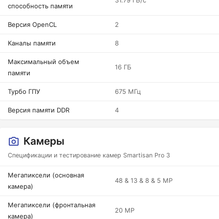
31.79 ГБ/с
способность памяти
Версия OpenCL
2
Каналы памяти
8
Максимальный объем
16 ГБ
памяти
Турбо ГПУ
675 МГц
Версия памяти DDR
4
Камеры
Спецификации и тестирование камер Smartisan Pro 3
Мегапиксели (основная
48 & 13 & 8 & 5 MP
камера)
Мегапиксели (фронтальная
20 MP
камера)