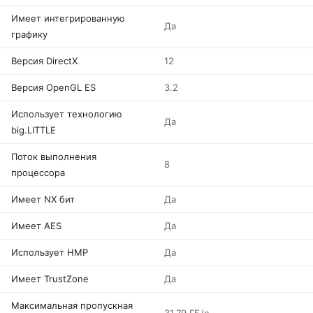
Имеет интегрированную
Да
графику
Версия DirectX
12
Версия OpenGL ES
3.2
Использует технологию
Да
big.LITTLE
Поток выполнения
8
процессора
Имеет NX бит
Да
Имеет AES
Да
Использует HMP
Да
Имеет TrustZone
Да
Максимальная пропускная