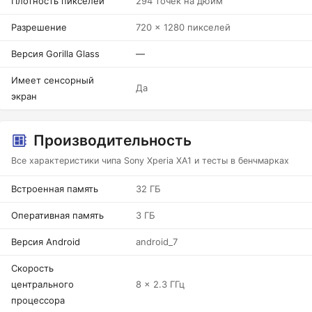
Плотность пикселей
294 точек на дюйм
Разрешение
720 x 1280 пикселей
Версия Gorilla Glass
—
Имеет сенсорный
Да
экран
Производительность
Все характеристики чипа Sony Xperia XA1 и тесты в бенчмарках
Встроенная память
32 ГБ
Оперативная память
3 ГБ
Версия Android
android_7
Скорость
центрального
8 x 2.3 ГГц
процессора