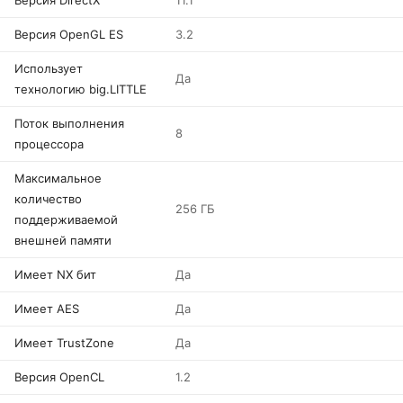
Версия DirectX
11.1
Версия OpenGL ES
3.2
Использует
Да
технологию big.LITTLE
Поток выполнения
8
процессора
Максимальное
количество
256 ГБ
поддерживаемой
внешней памяти
Имеет NX бит
Да
Имеет AES
Да
Имеет TrustZone
Да
Версия OpenCL
1.2