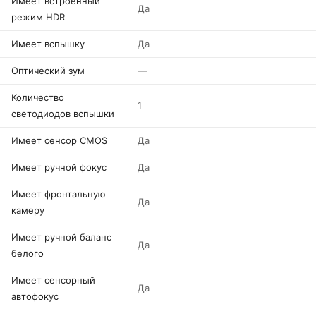
Имеет встроенный
Да
режим HDR
Имеет вспышку
Да
Оптический зум
—
Количество
1
светодиодов вспышки
Имеет сенсор CMOS
Да
Имеет ручной фокус
Да
Имеет фронтальную
Да
камеру
Имеет ручной баланс
Да
белого
Имеет сенсорный
Да
автофокус