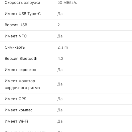
Скорость загрузки
50 MBits/s
Имеет USB Type-C
Да
Версия USB
2
Имеет NFC
Да
Сим-карты
2_sim
Версия Bluetooth
4.2
Имеет гироскоп
Да
Имеет монитор
Да
сердечного ритма
Имеет GPS
Да
Имеет компас
Да
Имеет Wi-Fi
Да