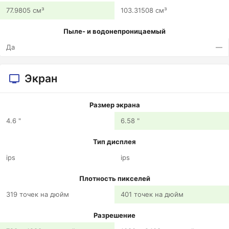
77.9805 см³
103.31508 см³
Пыле- и водонепроницаемый
Да
—
Экран
Размер экрана
4.6 "
6.58 "
Тип дисплея
ips
ips
Плотность пикселей
319 точек на дюйм
401 точек на дюйм
Разрешение