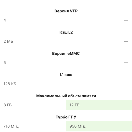
Версия VFP
4
—
Кэш L2
2 МБ
—
Версия eMMC
5
—
L1 кэш
128 КБ
—
Максимальный объем памяти
8 ГБ
12 ГБ
Турбо ГПУ
710 МГц
950 МГц