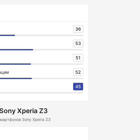
36
53
51
ации
52
45
Sony Xperia Z3
мартфонов Sony Xperia Z3