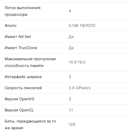
Поток выполнения
4
процессора
Флопс
0.148 ТФЛОПС
Имеет NX бит
Да
Имеет TrustZone
Да
Максимальная пропускная
14.9 ГБ/с
способность памяти
Интерфейс ширина
3
Скорость пикселей
3.6 GPixel/s
Версия OpenVG
3
Версия OpenCL
1.1
Биты, передающиеся за то
128
же время