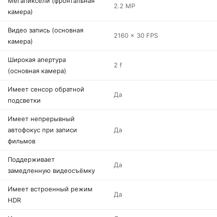
Мегапиксели (фронтальная
2.2 MP
камера)
Видео запись (основная
2160 x 30 FPS
камера)
Широкая апертура
2 f
(основная камера)
Имеет сенсор обратной
Да
подсветки
Имеет непрерывный
автофокус при записи
Да
фильмов
Поддерживает
Да
замедленную видеосъёмку
Имеет встроенный режим
Да
HDR