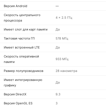
Версия Android
—
Скорость центрального
4 x 2.5 ГГц
процессора
Имеет слот для карт памяти
Да
Тактовая частота ГП
578 МГц
Имеет встроенный LTE
Да
Скорость оперативной
933 МГц
памяти
Размер полупроводников
28 нанометра
Имеет интегрированную
Да
графику
Версия DirectX
9.3
Версия OpenGL ES
3