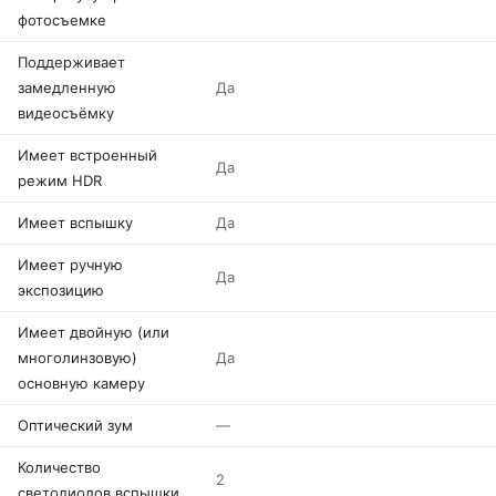
фотосъемке
Поддерживает
замедленную
Да
видеосъёмку
Имеет встроенный
Да
режим HDR
Имеет вспышку
Да
Имеет ручную
Да
экспозицию
Имеет двойную (или
многолинзовую)
Да
основную камеру
Оптический зум
—
Количество
2
светодиодов вспышки