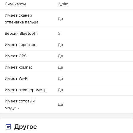
Сим-карты
2_sim
Имеет сканер
Да
отпечатка пальца
Версия Bluetooth
5
Имеет гироскоп
Да
Имеет GPS
Да
Имеет компас
Да
Имеет Wi-Fi
Да
Имеет акселерометр
Да
Имеет сотовый
Да
модуль
Другое