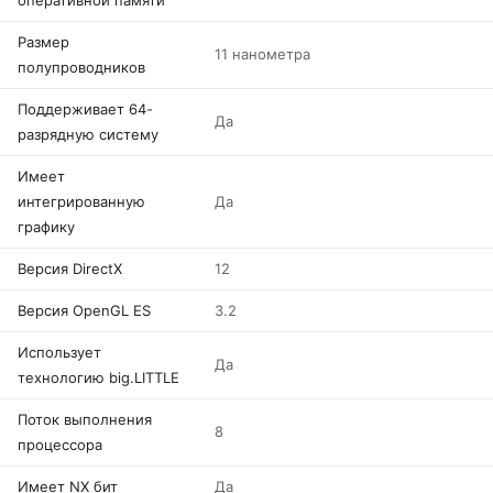
оперативной памяти
Размер
11 нанометра
полупроводников
Поддерживает 64-
Да
разрядную систему
Имеет
интегрированную
Да
графику
Версия DirectX
12
Версия OpenGL ES
3.2
Использует
Да
технологию big.LITTLE
Поток выполнения
8
процессора
Имеет NX бит
Да