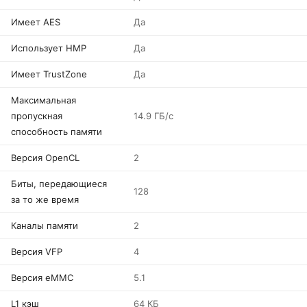
Имеет AES
Да
Использует HMP
Да
Имеет TrustZone
Да
Максимальная
пропускная
14.9 ГБ/с
способность памяти
Версия OpenCL
2
Биты, передающиеся
128
за то же время
Каналы памяти
2
Версия VFP
4
Версия eMMC
5.1
L1 кэш
64 КБ