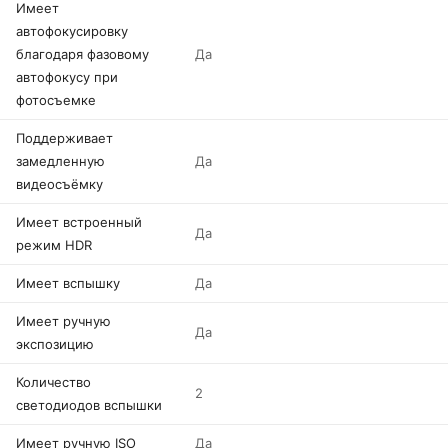
Имеет
автофокусировку
благодаря фазовому
Да
автофокусу при
фотосъемке
Поддерживает
замедленную
Да
видеосъёмку
Имеет встроенный
Да
режим HDR
Имеет вспышку
Да
Имеет ручную
Да
экспозицию
Количество
2
светодиодов вспышки
Имеет ручную ISO
Да