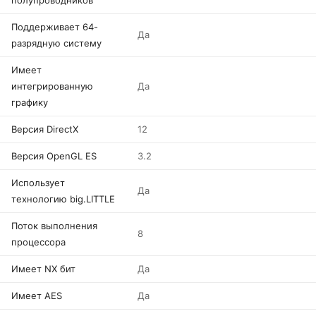
полупроводников
Поддерживает 64-
Да
разрядную систему
Имеет
интегрированную
Да
графику
Версия DirectX
12
Версия OpenGL ES
3.2
Использует
Да
технологию big.LITTLE
Поток выполнения
8
процессора
Имеет NX бит
Да
Имеет AES
Да