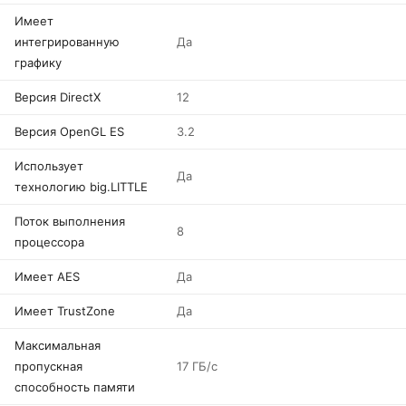
Имеет
интегрированную
Да
графику
Версия DirectX
12
Версия OpenGL ES
3.2
Использует
Да
технологию big.LITTLE
Поток выполнения
8
процессора
Имеет AES
Да
Имеет TrustZone
Да
Максимальная
пропускная
17 ГБ/с
способность памяти