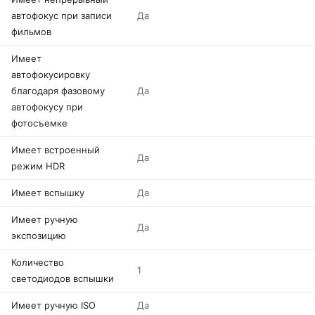
автофокус при записи
Да
фильмов
Имеет
автофокусировку
благодаря фазовому
Да
автофокусу при
фотосъемке
Имеет встроенный
Да
режим HDR
Имеет вспышку
Да
Имеет ручную
Да
экспозицию
Количество
1
светодиодов вспышки
Имеет ручную ISO
Да