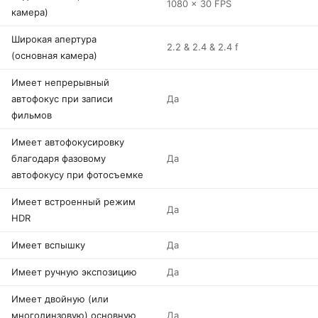
1080 x 30 FPS
камера)
Широкая апертура
2.2 & 2.4 & 2.4 f
(основная камера)
Имеет непрерывный
автофокус при записи
Да
фильмов
Имеет автофокусировку
благодаря фазовому
Да
автофокусу при фотосъемке
Имеет встроенный режим
Да
HDR
Имеет вспышку
Да
Имеет ручную экспозицию
Да
Имеет двойную (или
многолинзовую) основную
Да