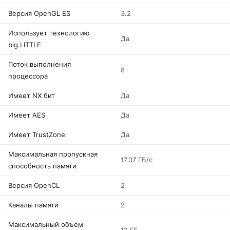
Версия OpenGL ES
3.2
Использует технологию
Да
big.LITTLE
Поток выполнения
8
процессора
Имеет NX бит
Да
Имеет AES
Да
Имеет TrustZone
Да
Максимальная пропускная
17.07 ГБ/с
способность памяти
Версия OpenCL
2
Каналы памяти
2
Максимальный объем