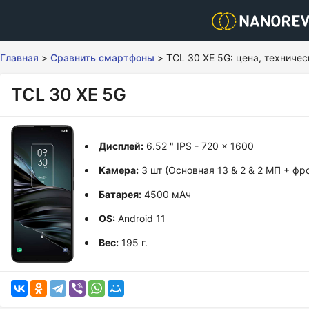
Главная
>
Сравнить смартфоны
>
TCL 30 XE 5G: цена, техниче
TCL 30 XE 5G
Дисплей:
6.52 " IPS - 720 x 1600
Камера:
3 шт (Основная 13 & 2 & 2 МП + фр
Батарея:
4500 мАч
OS:
Android 11
Вес:
195 г.