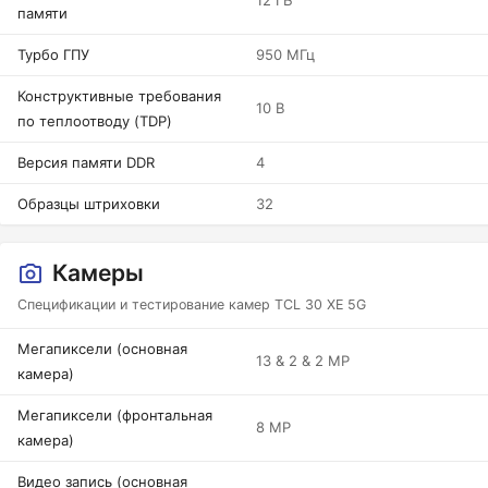
12 ГБ
памяти
Турбо ГПУ
950 МГц
Конструктивные требования
10 В
по теплоотводу (TDP)
Версия памяти DDR
4
Образцы штриховки
32
Камеры
Спецификации и тестирование камер TCL 30 XE 5G
Мегапиксели (основная
13 & 2 & 2 MP
камера)
Мегапиксели (фронтальная
8 MP
камера)
Видео запись (основная