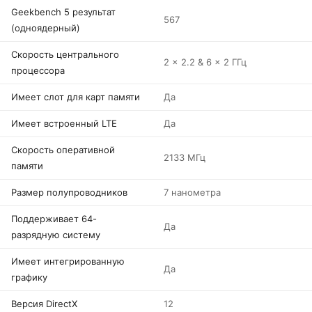
Geekbench 5 результат
567
(одноядерный)
Скорость центрального
2 x 2.2 & 6 x 2 ГГц
процессора
Имеет слот для карт памяти
Да
Имеет встроенный LTE
Да
Скорость оперативной
2133 МГц
памяти
Размер полупроводников
7 нанометра
Поддерживает 64-
Да
разрядную систему
Имеет интегрированную
Да
графику
Версия DirectX
12