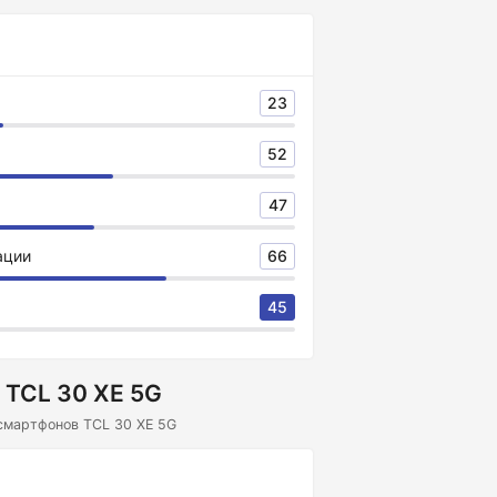
23
52
47
ации
66
45
 TCL 30 XE 5G
смартфонов TCL 30 XE 5G