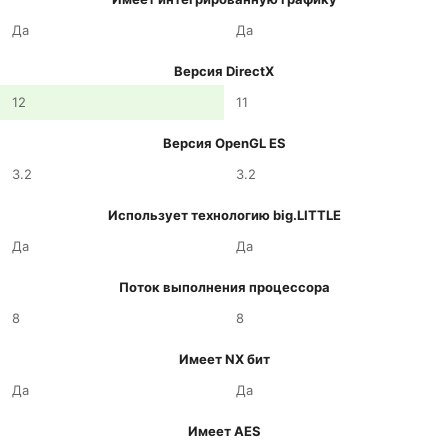
Да
Да
Версия DirectX
12
11
Версия OpenGL ES
3.2
3.2
Использует технологию big.LITTLE
Да
Да
Поток выполнения процессора
8
8
Имеет NX бит
Да
Да
Имеет AES