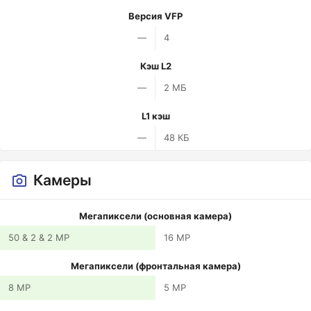
Версия VFP
—
4
Кэш L2
—
2 МБ
L1 кэш
—
48 КБ
Камеры
Мегапиксели (основная камера)
50 & 2 & 2 MP
16 MP
Мегапиксели (фронтальная камера)
8 MP
5 MP