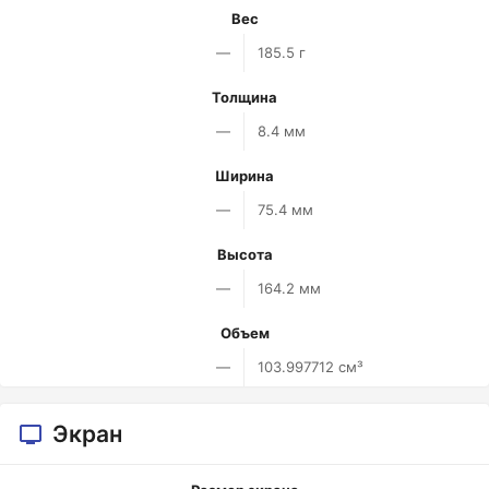
Вес
—
185.5 г
Толщина
—
8.4 мм
Ширина
—
75.4 мм
Высота
—
164.2 мм
Объем
—
103.997712 см³
Экран