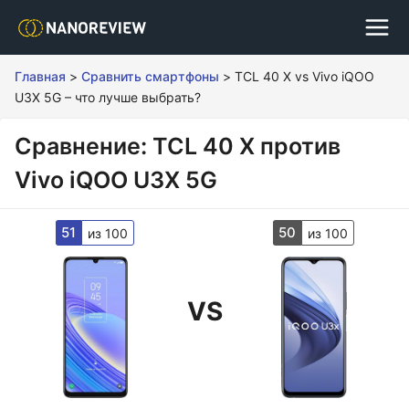
Главная
>
Сравнить смартфоны
>
TCL 40 X vs Vivo iQOO
U3X 5G – что лучше выбрать?
Сравнение: TCL 40 X против
Vivo iQOO U3X 5G
51
50
из 100
из 100
VS