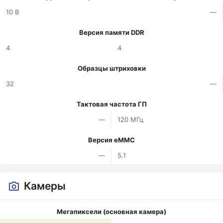
10 В
—
Версия памяти DDR
4
4
Образцы штриховки
32
—
Тактовая частота ГП
—
120 МГц
Версия eMMC
—
5.1
Камеры
Мегапиксели (основная камера)