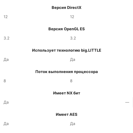
Версия DirectX
12
12
Версия OpenGL ES
3.2
3.2
Использует технологию big.LITTLE
Да
Да
Поток выполнения процессора
8
8
Имеет NX бит
Да
—
Имеет AES
Да
Да