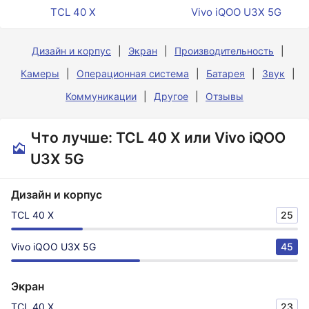
TCL 40 X
Vivo iQOO U3X 5G
Дизайн и корпус
Экран
Производительность
Камеры
Операционная система
Батарея
Звук
Коммуникации
Другое
Отзывы
Что лучше: TCL 40 X или Vivo iQOO
U3X 5G
Дизайн и корпус
TCL 40 X
25
Vivo iQOO U3X 5G
45
Экран
TCL 40 X
23