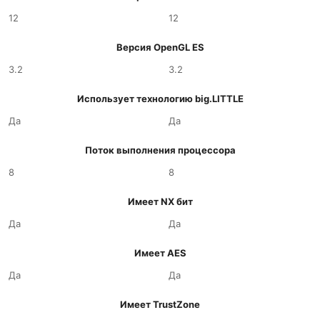
12
12
Версия OpenGL ES
3.2
3.2
Использует технологию big.LITTLE
Да
Да
Поток выполнения процессора
8
8
Имеет NX бит
Да
Да
Имеет AES
Да
Да
Имеет TrustZone