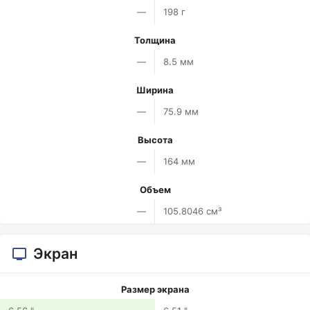
—
198 г
Толщина
—
8.5 мм
Ширина
—
75.9 мм
Высота
—
164 мм
Объем
—
105.8046 см³
Экран
Размер экрана