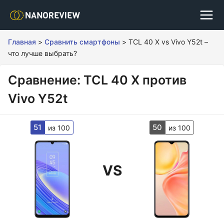
Главная
>
Сравнить смартфоны
>
TCL 40 X vs Vivo Y52t –
что лучше выбрать?
Сравнение: TCL 40 X против
Vivo Y52t
51
50
из 100
из 100
VS