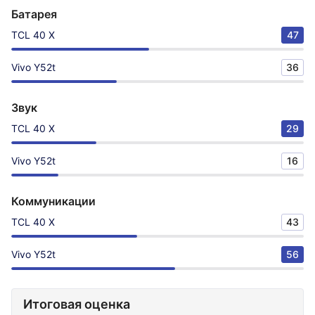
Батарея
TCL 40 X
47
Vivo Y52t
36
Звук
TCL 40 X
29
Vivo Y52t
16
Коммуникации
TCL 40 X
43
Vivo Y52t
56
Итоговая оценка