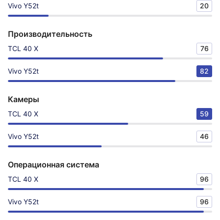
Vivo Y52t
20
Производительность
TCL 40 X
76
Vivo Y52t
82
Камеры
TCL 40 X
59
Vivo Y52t
46
Операционная система
TCL 40 X
96
Vivo Y52t
96