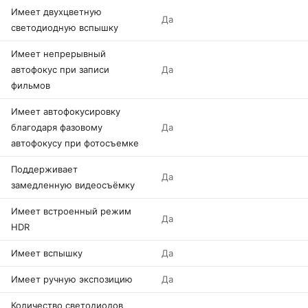
Имеет двухцветную
Да
светодиодную вспышку
Имеет непрерывный
автофокус при записи
Да
фильмов
Имеет автофокусировку
благодаря фазовому
Да
автофокусу при фотосъемке
Поддерживает
Да
замедленную видеосъёмку
Имеет встроенный режим
Да
HDR
Имеет вспышку
Да
Имеет ручную экспозицию
Да
Количество светодиодов