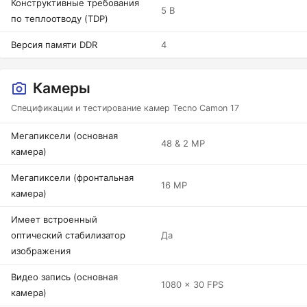
Конструктивные требования
5 В
по теплоотводу (TDP)
Версия памяти DDR
4
Камеры
Спецификации и тестирование камер Tecno Camon 17
Мегапиксели (основная
48 & 2 MP
камера)
Мегапиксели (фронтальная
16 MP
камера)
Имеет встроенный
оптический стабилизатор
Да
изображения
Видео запись (основная
1080 x 30 FPS
камера)