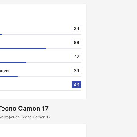
24
66
47
ации
39
43
Tecno Camon 17
мартфонов Tecno Camon 17