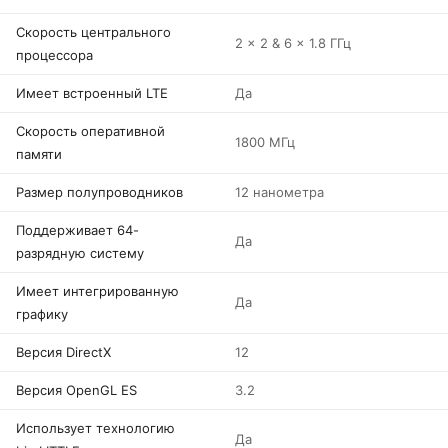
Скорость центрального
2 x 2 & 6 x 1.8 ГГц
процессора
Имеет встроенный LTE
Да
Скорость оперативной
1800 МГц
памяти
Размер полупроводников
12 нанометра
Поддерживает 64-
Да
разрядную систему
Имеет интегрированную
Да
графику
Версия DirectX
12
Версия OpenGL ES
3.2
Использует технологию
Да