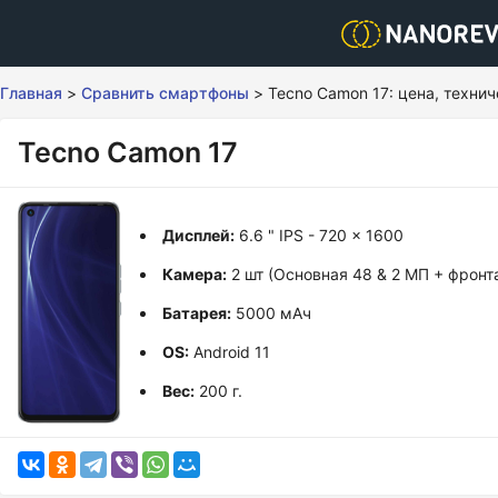
Главная
>
Сравнить смартфоны
>
Tecno Camon 17: цена, техни
Tecno Camon 17
Дисплей:
6.6 " IPS - 720 x 1600
Камера:
2 шт (Основная 48 & 2 МП + фронт
Батарея:
5000 мАч
OS:
Android 11
Вес:
200 г.