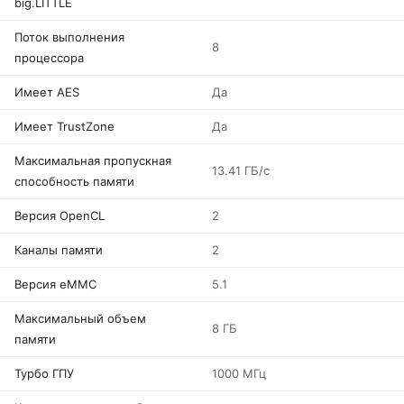
big.LITTLE
Поток выполнения
8
процессора
Имеет AES
Да
Имеет TrustZone
Да
Максимальная пропускная
13.41 ГБ/с
способность памяти
Версия OpenCL
2
Каналы памяти
2
Версия eMMC
5.1
Максимальный объем
8 ГБ
памяти
Турбо ГПУ
1000 МГц