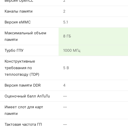
Версия OpenCL
2
Каналы памяти
2
Версия eMMC
5.1
Максимальный объем
8 ГБ
памяти
Турбо ГПУ
1000 МГц
Конструктивные
требования по
5 В
теплоотводу (TDP)
Версия памяти DDR
4
Оценочный балл AnTuTu
—
Имеет слот для карт
—
памяти
Тактовая частота ГП
—