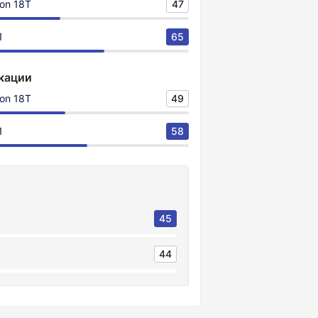
on 18T
47
1
65
кации
on 18T
49
1
58
45
44