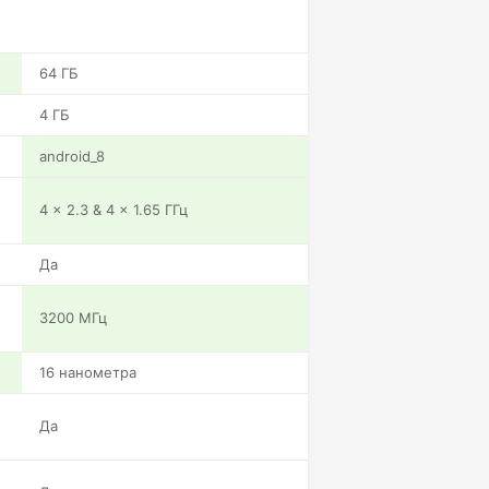
64 ГБ
4 ГБ
android_8
4 x 2.3 & 4 x 1.65 ГГц
Да
3200 МГц
16 нанометра
Да