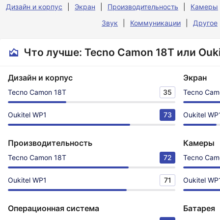
Дизайн и корпус
Экран
Производительность
Камеры
Звук
Коммуникации
Другое
Что лучше: Tecno Camon 18T или Ouki
Дизайн и корпус
Экран
Tecno Camon 18T
35
Tecno Cam
Oukitel WP1
73
Oukitel WP
Производительность
Камеры
Tecno Camon 18T
72
Tecno Cam
Oukitel WP1
71
Oukitel WP
Операционная система
Батарея