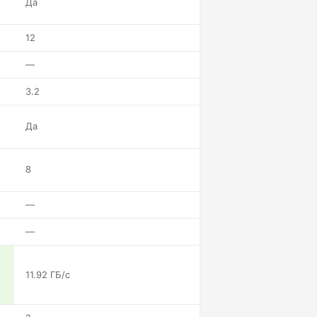
Да
12
—
3.2
Да
8
—
—
11.92 ГБ/с