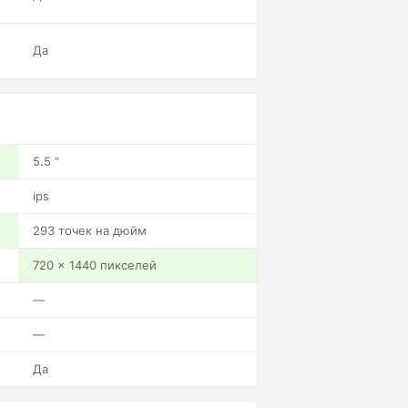
Да
5.5 "
ips
293 точек на дюйм
720 x 1440 пикселей
—
—
Да