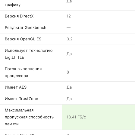
Да
графику
Версия DirectX
12
Результат Geekbench
—
Версия OpenGL ES
3.2
Использует технологию
Да
big.LITTLE
Поток выполнения
8
процессора
Имеет AES
Да
Имеет TrustZone
Да
Максимальная
пропускная способность
13.41 ГБ/с
памяти