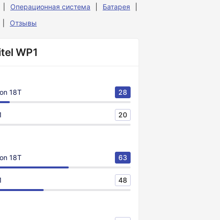
Операционная система
Батарея
Отзывы
tel WP1
on 18T
28
1
20
on 18T
63
1
48