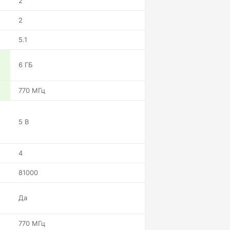
2
2
5.1
6 ГБ
770 МГц
5 В
4
81000
Да
770 МГц