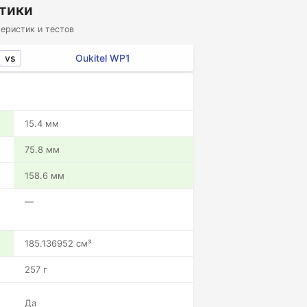
стики
еристик и тестов
vs
Oukitel WP1
15.4 мм
75.8 мм
158.6 мм
—
185.136952 см³
257 г
Да