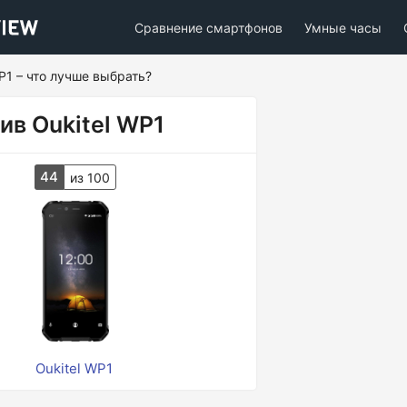
Сравнение смартфонов
Умные часы
P1 – что лучше выбрать?
ив Oukitel WP1
44
из 100
Oukitel WP1