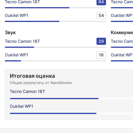
Tecno Camon 18T
64
Tecno Cam
Oukitel WP1
54
Oukitel WP
Звук
Коммуни
Tecno Camon 18T
29
Tecno Cam
Oukitel WP1
16
Oukitel WP
Итоговая оценка
Общие результаты от NanoReview
Tecno Camon 18T
Oukitel WP1