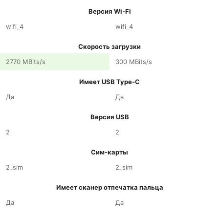
Версия Wi-Fi
wifi_4
wifi_4
Скорость загрузки
2770 MBits/s
300 MBits/s
Имеет USB Type-C
Да
Да
Версия USB
2
2
Сим-карты
2_sim
2_sim
Имеет сканер отпечатка пальца
Да
Да