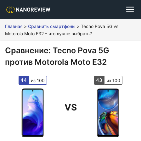
Главная
>
Сравнить смартфоны
>
Tecno Pova 5G vs
Motorola Moto E32 – что лучше выбрать?
Сравнение: Tecno Pova 5G
против Motorola Moto E32
44
43
из 100
из 100
VS