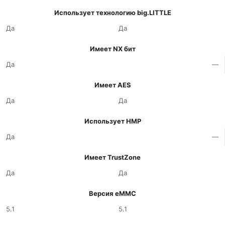
Использует технологию big.LITTLE
Да
Да
Имеет NX бит
Да
—
Имеет AES
Да
Да
Использует HMP
Да
—
Имеет TrustZone
Да
Да
Версия eMMC
5.1
5.1