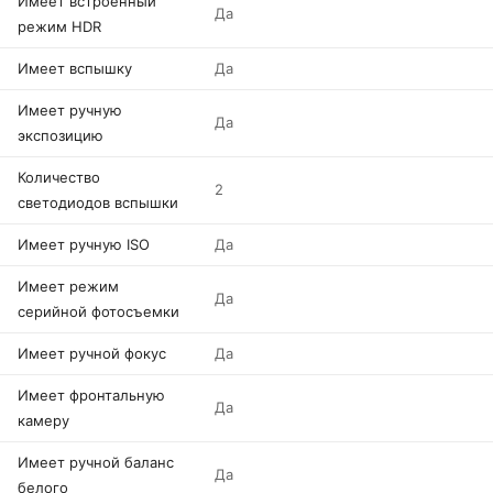
Имеет встроенный
Да
режим HDR
Имеет вспышку
Да
Имеет ручную
Да
экспозицию
Количество
2
светодиодов вспышки
Имеет ручную ISO
Да
Имеет режим
Да
серийной фотосъемки
Имеет ручной фокус
Да
Имеет фронтальную
Да
камеру
Имеет ручной баланс
Да
белого