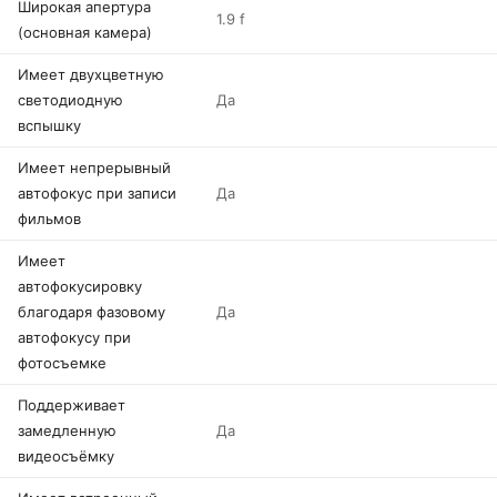
Широкая апертура
1.9 f
(основная камера)
Имеет двухцветную
светодиодную
Да
вспышку
Имеет непрерывный
автофокус при записи
Да
фильмов
Имеет
автофокусировку
благодаря фазовому
Да
автофокусу при
фотосъемке
Поддерживает
замедленную
Да
видеосъёмку