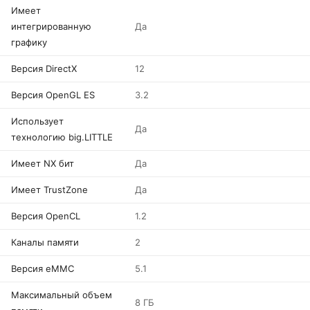
Имеет
интегрированную
Да
графику
Версия DirectX
12
Версия OpenGL ES
3.2
Использует
Да
технологию big.LITTLE
Имеет NX бит
Да
Имеет TrustZone
Да
Версия OpenCL
1.2
Каналы памяти
2
Версия eMMC
5.1
Максимальный объем
8 ГБ