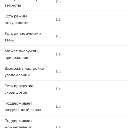
Да
темноты
Есть режим
Да
фокусировки
Есть динамические
Да
темы
Может выгружать
Да
приложения
Возможна настройка
Да
уведомлений
Есть прокрутка
Да
скриншотов
Поддерживает
Да
разделенный экран
Поддерживает
моментальную
Да