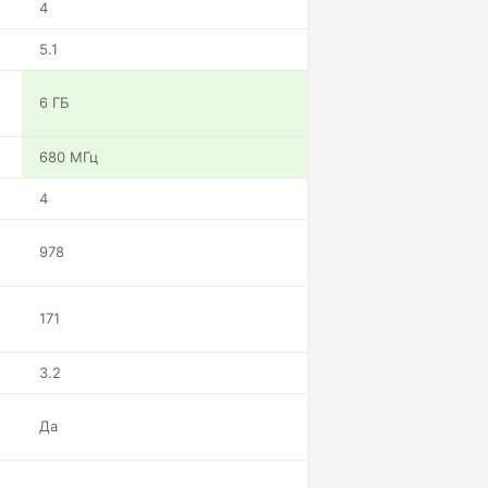
4
5.1
6 ГБ
680 МГц
4
978
171
3.2
Да