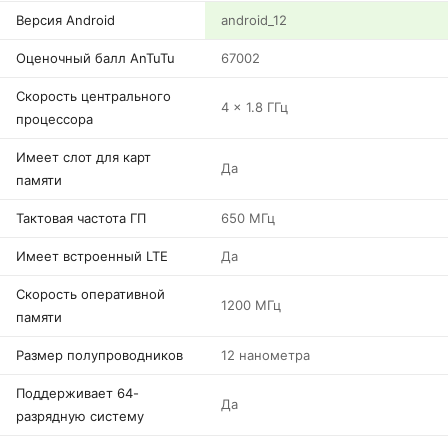
Версия Android
android_12
Оценочный балл AnTuTu
67002
Скорость центрального
4 x 1.8 ГГц
процессора
Имеет слот для карт
Да
памяти
Тактовая частота ГП
650 МГц
Имеет встроенный LTE
Да
Скорость оперативной
1200 МГц
памяти
Размер полупроводников
12 нанометра
Поддерживает 64-
Да
разрядную систему