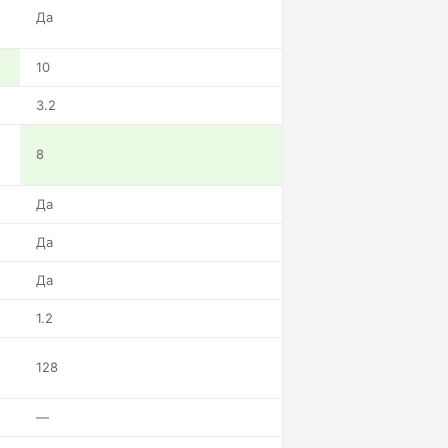
Да
10
3.2
8
Да
Да
Да
1.2
128
—