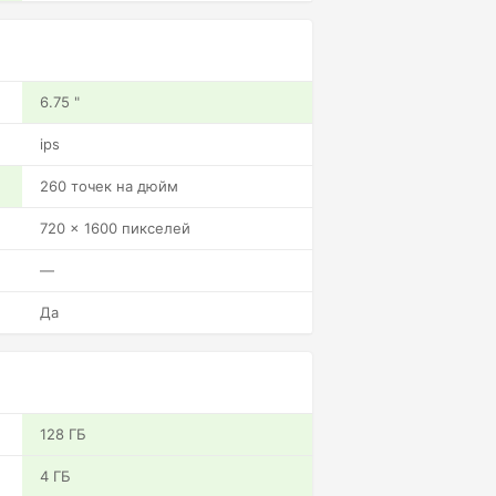
6.75 "
ips
260 точек на дюйм
720 x 1600 пикселей
—
Да
128 ГБ
4 ГБ