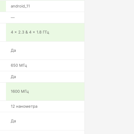
android_11
—
4 x 2.3 & 4 x 1.8 ГГц
Да
650 МГц
Да
1600 МГц
12 нанометра
Да