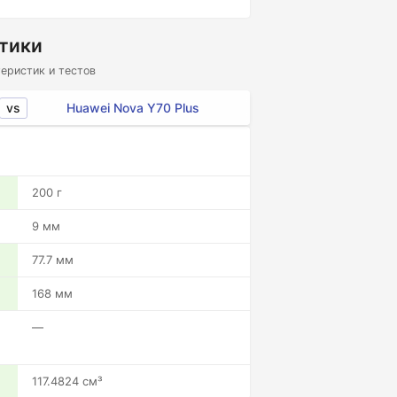
стики
еристик и тестов
vs
Huawei Nova Y70 Plus
200 г
9 мм
77.7 мм
168 мм
—
117.4824 см³