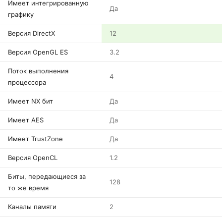
Имеет интегрированную
Да
графику
Версия DirectX
12
Версия OpenGL ES
3.2
Поток выполнения
4
процессора
Имеет NX бит
Да
Имеет AES
Да
Имеет TrustZone
Да
Версия OpenCL
1.2
Биты, передающиеся за
128
то же время
Каналы памяти
2