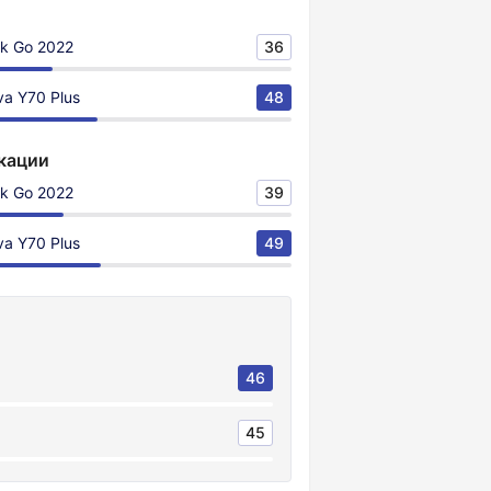
k Go 2022
36
a Y70 Plus
48
кации
k Go 2022
39
a Y70 Plus
49
46
45