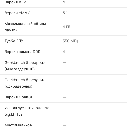
Версия VFP
4
Версия eMMC
5.1
Максимальный объем
4 ГБ
памяти
Турбо ГПУ
550 МГц
Версия памяти DDR
4
Geekbench 5 результат
—
(многоядерный)
Geekbench 5 результат
—
(одноядерный)
Версия OpenGL
—
Использует технологию
—
big.LITTLE
Максимальное
—